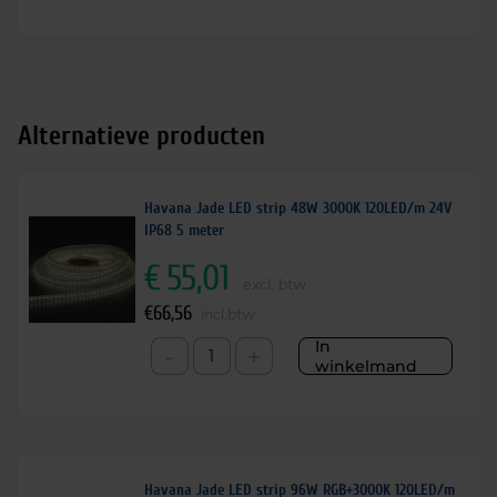
Alternatieve producten
Havana Jade LED strip 48W 3000K 120LED/m 24V
IP68 5 meter
€
55,01
excl. btw
€
66,56
incl.btw
In
-
+
winkelmand
Havana Jade LED strip 96W RGB+3000K 120LED/m