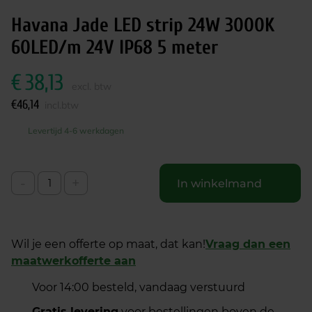
Havana Jade LED strip 24W 3000K
60LED/m 24V IP68 5 meter
€
38,13
excl. btw
€
46,14
incl.btw
Levertijd 4-6 werkdagen
-
+
In winkelmand
Wil je een offerte op maat, dat kan!
Vraag dan een
maatwerkofferte aan
Voor 14:00 besteld, vandaag verstuurd
Gratis levering
voor bestellingen boven de