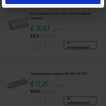
Pro 11 aluminium LED strip U-profiel opbouw
2000mm
€
30,67
excl. btw
€
37,11
incl.btw
In
-
+
winkelmand
Meanwell power supply LPV 35W 24V IP67
€
17,20
excl. btw
€
20,81
incl.btw
In
-
+
winkelmand