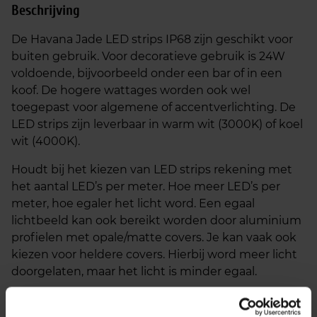
Beschrijving
De Havana Jade LED strips IP68 zijn geschikt voor
buiten gebruik. Voor decoratieve gebruik is 24W
voldoende, bijvoorbeeld onder een bar of in een
koof. De hogere wattages worden ook wel
toegepast voor algemene of accentverlichting. De
LED strips zijn leverbaar in warm wit (3000K) of koel
wit (4000K).
Houdt bij het kiezen van LED strips rekening met
het aantal LED’s per meter. Hoe meer LED’s per
meter, hoe egaler het licht word. Een egaal
lichtbeeld kan ook bereikt worden door aluminium
profielen met opale/matte covers. Je kan vaak ook
kiezen voor heldere covers. Hierbij word meer licht
doorgelaten, maar het licht is minder egaal.
Pas LED strips altijd toe op een aluminium profiel of
metalen ondergrond, maar nooit hout. Aluminium