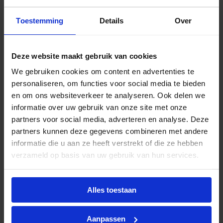
zorgt voor koeling van de LED strips. Dit draagt bij
Toestemming
Details
Over
aan een lange levensduur en goede werking van
de LED’s.
De LED strips worden exclusief 24V voeding
Deze website maakt gebruik van cookies
geleverd. Zorg dat de voeding altijd 10%
We gebruiken cookies om content en advertenties te
overcapaciteit heeft ten opzichte van de LED strip.
personaliseren, om functies voor social media te bieden
Bijbehorende producten
en om ons websiteverkeer te analyseren. Ook delen we
informatie over uw gebruik van onze site met onze
partners voor social media, adverteren en analyse. Deze
Pro 10 aluminium LED strip U-profiel opbouw
partners kunnen deze gegevens combineren met andere
2000mm
informatie die u aan ze heeft verstrekt of die ze hebben
€
31,64
verzameld op basis van uw gebruik van hun services.
excl. btw
€
38,28
incl.btw
In
-
+
Alles toestaan
winkelmand
Aanpassen