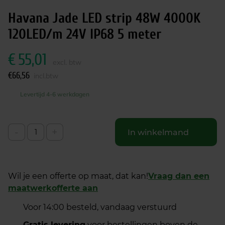
Havana Jade LED strip 48W 4000K
120LED/m 24V IP68 5 meter
€
55,01
excl. btw
€
66,56
incl.btw
Levertijd 4-6 werkdagen
-
+
In winkelmand
Wil je een offerte op maat, dat kan!
Vraag dan een
maatwerkofferte aan
Voor 14:00 besteld, vandaag verstuurd
Gratis levering
voor bestellingen boven de