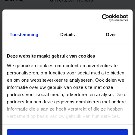
Beschrijving
De Havana Jade LED strips IP68 zijn geschikt voor
Toestemming
Details
Over
buiten gebruik. Voor decoratieve gebruik is 24W
voldoende, bijvoorbeeld onder een bar of in een
Deze website maakt gebruik van cookies
koof. De hogere wattages worden ook wel
toegepast voor algemene of accentverlichting. De
We gebruiken cookies om content en advertenties te
LED strips zijn leverbaar in warm wit (3000K) of koel
personaliseren, om functies voor social media te bieden
wit (4000K).
en om ons websiteverkeer te analyseren. Ook delen we
informatie over uw gebruik van onze site met onze
Houdt bij het kiezen van LED strips rekening met
partners voor social media, adverteren en analyse. Deze
het aantal LED’s per meter. Hoe meer LED’s per
partners kunnen deze gegevens combineren met andere
meter, hoe egaler het licht word. Een egaal
informatie die u aan ze heeft verstrekt of die ze hebben
lichtbeeld kan ook bereikt worden door aluminium
verzameld op basis van uw gebruik van hun services.
profielen met opale/matte covers. Je kan vaak ook
kiezen voor heldere covers. Hierbij word meer licht
doorgelaten, maar het licht is minder egaal.