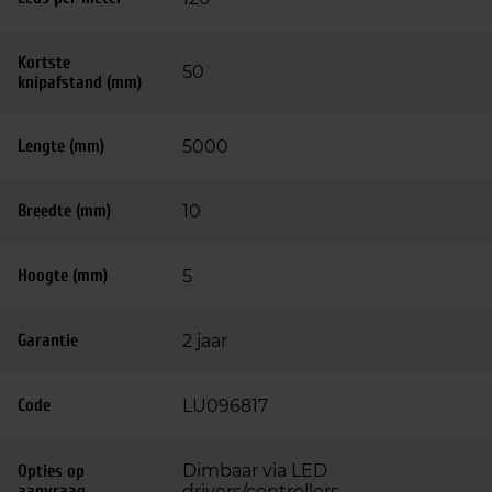
Kortste
50
knipafstand (mm)
Lengte (mm)
5000
Breedte (mm)
10
Hoogte (mm)
5
Garantie
2 jaar
Code
LU096817
Dimbaar via LED
Opties op
aanvraag
drivers/controllers