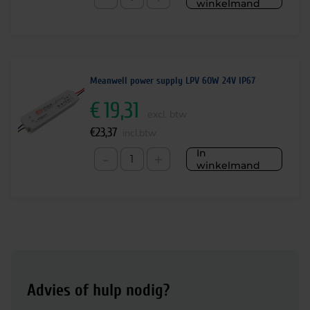
winkelmand
Meanwell power supply LPV 60W 24V IP67
€
19,31
excl. btw
€
23,37
incl.btw
In
-
+
winkelmand
Advies of hulp nodig?