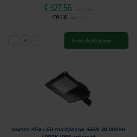
€
327,56
excl. btw
€
396,35
incl.btw
-
+
In winkelwagen
Norton KFA LED mast/wand 155W 20.000lm
4000K IP66 antraciet