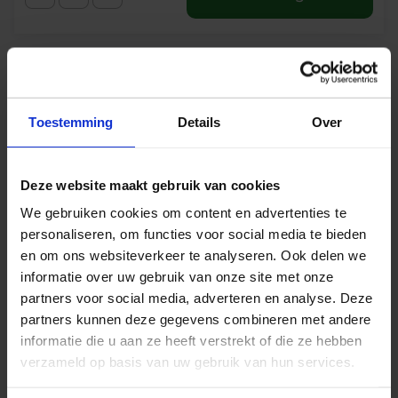
Toestemming
Details
Over
Deze website maakt gebruik van cookies
We gebruiken cookies om content en advertenties te
personaliseren, om functies voor social media te bieden
Norton KFA LED mast 35W 4711lm 4000K IP66
en om ons websiteverkeer te analyseren. Ook delen we
ø60 grijs
informatie over uw gebruik van onze site met onze
partners voor social media, adverteren en analyse. Deze
Levertijd 1-2 werkdagen
partners kunnen deze gegevens combineren met andere
informatie die u aan ze heeft verstrekt of die ze hebben
verzameld op basis van uw gebruik van hun services.
€
216,60
excl. btw