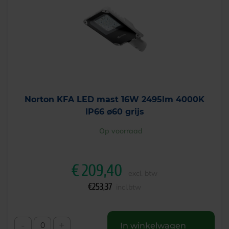
Norton KFA LED mast 16W 2495lm 4000K
IP66 ø60 grijs
Op voorraad
€
209,40
excl. btw
€
253,37
incl.btw
-
+
In winkelwagen