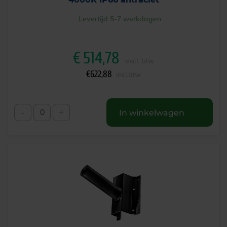
Levertijd 5-7 werkdagen
€
514,78
excl. btw
€
622,88
incl.btw
-
+
In winkelwagen