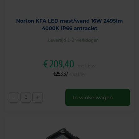
Norton KFA LED mast/wand 16W 2495lm
4000K IP66 antraciet
Levertijd 1-2 werkdagen
€
209,40
excl. btw
€
253,37
incl.btw
-
+
In winkelwagen