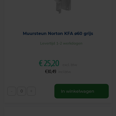
Muursteun Norton KFA ø60 grijs
Levertijd 1-2 werkdagen
€
25,20
excl. btw
€
30,49
incl.btw
-
+
In winkelwagen