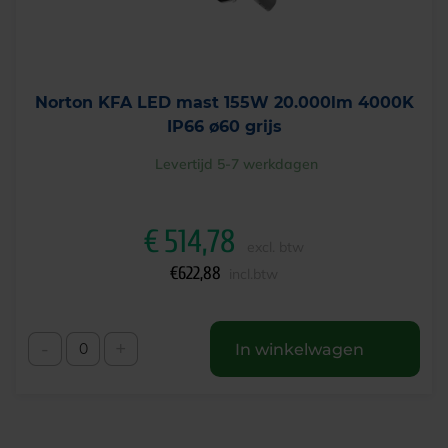
Norton KFA LED mast 155W 20.000lm 4000K
IP66 ø60 grijs
Levertijd 5-7 werkdagen
€
514,78
excl. btw
€
622,88
incl.btw
-
+
In winkelwagen