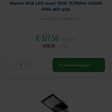
Norton KFA LED mast 110W 13.780lm 4000K
IP66 ø60 grijs
Levertijd 5-7 werkdagen
€
327,56
excl. btw
€
396,35
incl.btw
-
+
In winkelwagen