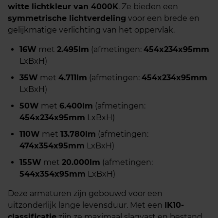
witte lichtkleur van 4000K
. Ze bieden een
symmetrische lichtverdeling
voor een brede en
gelijkmatige verlichting van het oppervlak.
16W
met
2.495lm
(afmetingen:
454x234x95mm
LxBxH)
35W
met
4.711lm
(afmetingen:
454x234x95mm
LxBxH)
50W
met
6.400lm
(afmetingen:
454x234x95mm
LxBxH)
110W
met
13.780lm
(afmetingen:
474x354x95mm
LxBxH)
155W
met
20.000lm
(afmetingen:
544x354x95mm
LxBxH)
Deze armaturen zijn gebouwd voor een
uitzonderlijk lange levensduur. Met een
IK10-
classificatie
zijn ze maximaal slagvast en bestand