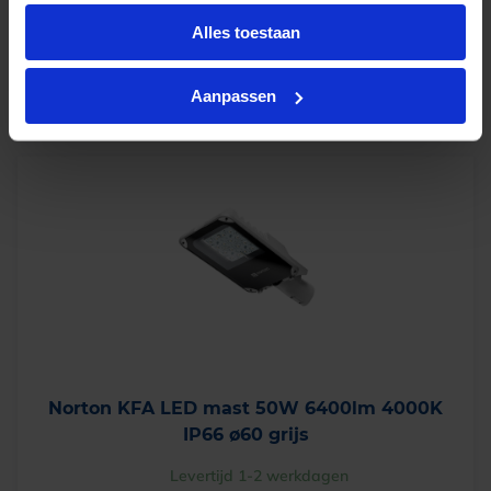
€
262,09
incl.btw
Alles toestaan
-
+
In winkelwagen
Aanpassen
Norton KFA LED mast 50W 6400lm 4000K
IP66 ø60 grijs
Levertijd 1-2 werkdagen