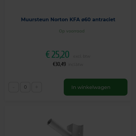
Muursteun Norton KFA ø60 antraciet
Op voorraad
€
25,20
excl. btw
€
30,49
incl.btw
-
+
In winkelwagen