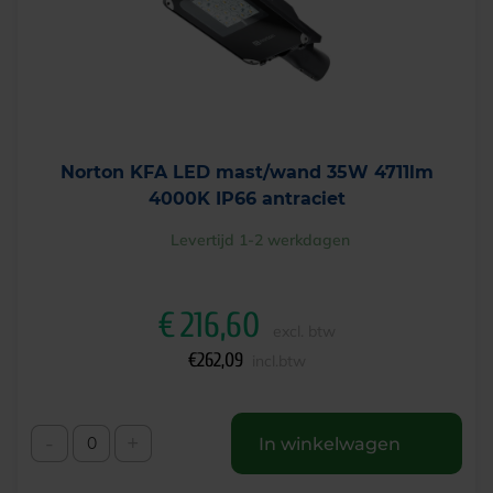
Norton KFA LED mast/wand 35W 4711lm
4000K IP66 antraciet
Levertijd 1-2 werkdagen
€
216,60
excl. btw
€
262,09
incl.btw
-
+
In winkelwagen