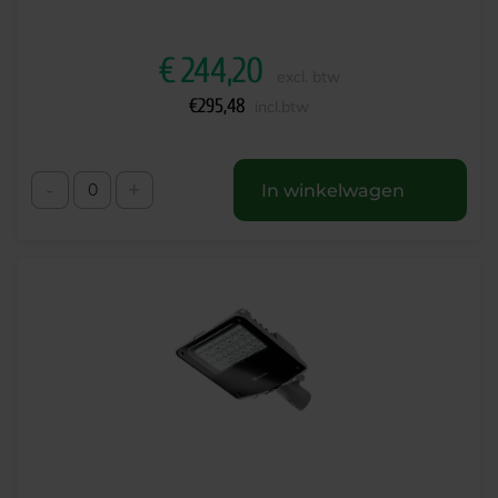
€
244,20
excl. btw
€
295,48
incl.btw
-
+
In winkelwagen