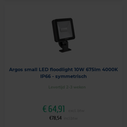
Argos small LED floodlight 10W 675lm 4000K
IP66 - symmetrisch
Levertijd 2-3 weken
€
64,91
excl. btw
€
78,54
incl.btw