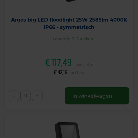
Argos big LED floodlight 25W 2585lm 4000K
IP66 - symmetrisch
Levertijd 2-3 weken
€
117,49
excl. btw
€
142,16
incl.btw
-
+
In winkelwagen