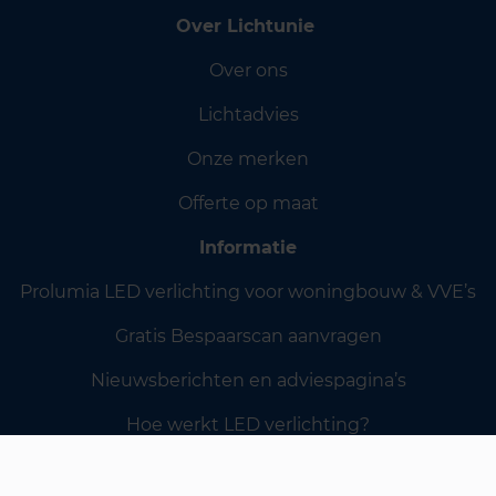
Over Lichtunie
Over ons
Lichtadvies
Onze merken
Offerte op maat
Informatie
Prolumia LED verlichting voor woningbouw & VVE’s
Gratis Bespaarscan aanvragen
Nieuwsberichten en adviespagina’s
Hoe werkt LED verlichting?