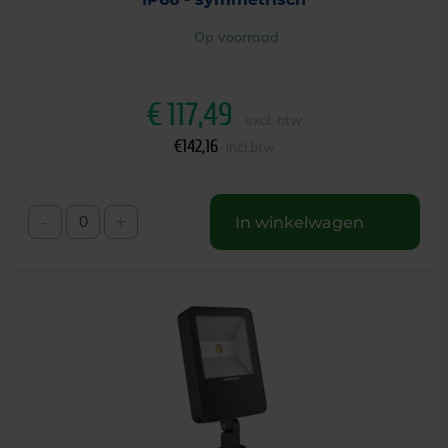
Op voorraad
€
117,49
excl. btw
€
142,16
incl.btw
-
+
In winkelwagen