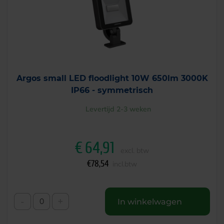
Argos small LED floodlight 10W 650lm 3000K
IP66 - symmetrisch
Levertijd 2-3 weken
€
64,91
excl. btw
€
78,54
incl.btw
-
+
In winkelwagen