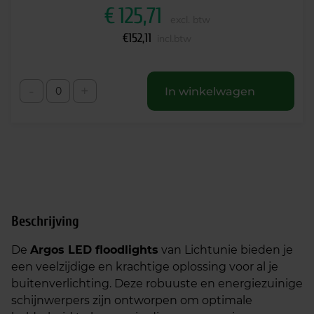
€
125,71
excl. btw
€
152,11
incl.btw
-
+
In winkelwagen
Beschrijving
De
Argos LED floodlights
van Lichtunie bieden je
een veelzijdige en krachtige oplossing voor al je
buitenverlichting. Deze robuuste en energiezuinige
schijnwerpers zijn ontworpen om optimale