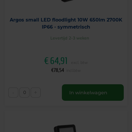
Argos small LED floodlight 10W 650lm 2700K
IP66 - symmetrisch
Levertijd 2-3 weken
€
64,91
excl. btw
€
78,54
incl.btw
-
+
In winkelwagen