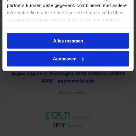
partners kunnen deze gegevens combineren met andere
informatie die u aan ze heeft verstrekt of die ze hebben
verzameld op basis van uw gebruik van hun services.
Alles toestaan
Aanpassen
Argos big LED floodlight 25W 2460lm 3000K
IP66 - asymmetrisch
Op voorraad
€
125,71
excl. btw
€
152,11
incl.btw