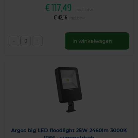
€
117,49
excl. btw
€
142,16
incl.btw
-
+
In winkelwagen
Argos big LED floodlight 25W 2460lm 3000K
IP66 - symmetrisch