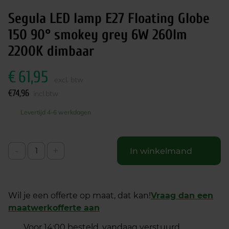
Segula LED lamp E27 Floating Globe
150 90° smokey grey 6W 260lm
2200K dimbaar
€
61,95
excl. btw
€
74,96
incl.btw
Levertijd 4-6 werkdagen
-
+
In winkelmand
Wil je een offerte op maat, dat kan!
Vraag dan een
maatwerkofferte aan
Voor 14:00 besteld, vandaag verstuurd