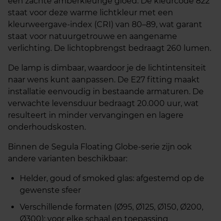
een zachte amberkleurige gloed. De kleurcode 822
staat voor deze warme lichtkleur met een
kleurweergave-index (CRI) van 80–89, wat garant
staat voor natuurgetrouwe en aangename
verlichting. De lichtopbrengst bedraagt 260 lumen.
De lamp is dimbaar, waardoor je de lichtintensiteit
naar wens kunt aanpassen. De E27 fitting maakt
installatie eenvoudig in bestaande armaturen. De
verwachte levensduur bedraagt 20.000 uur, wat
resulteert in minder vervangingen en lagere
onderhoudskosten.
Binnen de Segula Floating Globe-serie zijn ook
andere varianten beschikbaar:
Helder, goud of smoked glas: afgestemd op de
gewenste sfeer
Verschillende formaten (Ø95, Ø125, Ø150, Ø200,
Ø300): voor elke schaal en toepassing