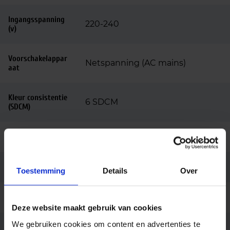
Ingangsspanning
220-240
(v)
Voorschakelappar
Netspanning (AC mains)
aat
Kleur consistentie
6 SDCM
(SDCM)
Powerfactor
0, 8
Diameter (mm)
1500
Toestemming
Details
Over
Merk
Segula
Deze website maakt gebruik van cookies
We gebruiken cookies om content en advertenties te
Code
SG-55032