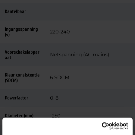
Kantelbaar
–
Ingangsspanning
220-240
(v)
Voorschakelappar
Netspanning (AC mains)
aat
Kleur consistentie
6 SDCM
(SDCM)
Powerfactor
0, 8
Diameter (mm)
1250
Merk
Segula