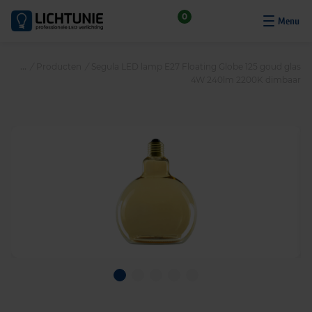
S
0
k
i
p
/
Producten
/
Segula LED lamp E27 Floating Globe 125 goud glas
t
4W 240lm 2200K dimbaar
o
c
o
n
t
e
n
t