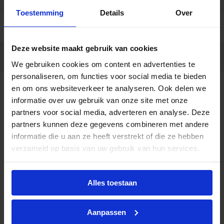
Toestemming
Details
Over
Code
SG-55076
Deze website maakt gebruik van cookies
Ean code
4260751130760
We gebruiken cookies om content en advertenties te
personaliseren, om functies voor social media te bieden
en om ons websiteverkeer te analyseren. Ook delen we
Beschrijving
informatie over uw gebruik van onze site met onze
partners voor social media, adverteren en analyse. Deze
De Segula LED lamp SG-55076 is een stijlvolle
partners kunnen deze gegevens combineren met andere
designlamp met een Floating Globe-vorm van Ø125
informatie die u aan ze heeft verstrekt of die ze hebben
mm, uitgevoerd in goudkleurig glas voor een
verzameld op basis van uw gebruik van hun services.
warme en luxueuze uitstraling. Deze decoratieve
LED-lamp is ontworpen als directe vervanger voor
een traditionele gloeilamp van 25W en combineert
Alles toestaan
esthetiek met energie-efficiëntie. Met een verbruik
van slechts 4 watt bespaar je tot 85% energie,
zonder in te leveren op sfeer.
Aanpassen