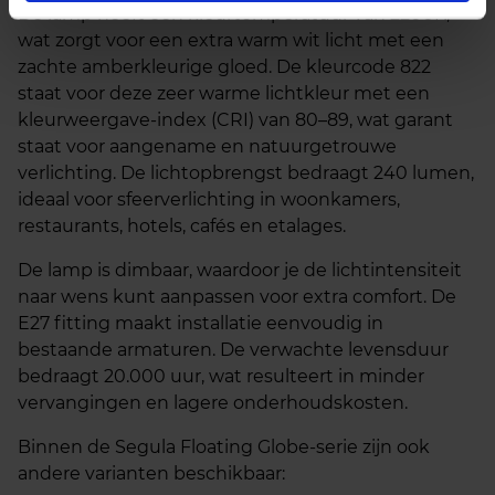
De lamp heeft een kleurtemperatuur van 2200K,
wat zorgt voor een extra warm wit licht met een
zachte amberkleurige gloed. De kleurcode 822
staat voor deze zeer warme lichtkleur met een
kleurweergave-index (CRI) van 80–89, wat garant
staat voor aangename en natuurgetrouwe
verlichting. De lichtopbrengst bedraagt 240 lumen,
ideaal voor sfeerverlichting in woonkamers,
restaurants, hotels, cafés en etalages.
De lamp is dimbaar, waardoor je de lichtintensiteit
naar wens kunt aanpassen voor extra comfort. De
E27 fitting maakt installatie eenvoudig in
bestaande armaturen. De verwachte levensduur
bedraagt 20.000 uur, wat resulteert in minder
vervangingen en lagere onderhoudskosten.
Binnen de Segula Floating Globe-serie zijn ook
andere varianten beschikbaar: