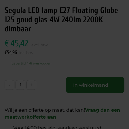
Segula LED lamp E27 Floating Globe
125 goud glas 4W 240lm 2200K
dimbaar
€
45,42
excl. btw
€
54,96
incl.btw
Levertijd 4-6 werkdagen
-
+
In winkelmand
Wil je een offerte op maat, dat kan!
Vraag dan een
maatwerkofferte aan
Voor 14:00 besteld, vandaag verstuurd