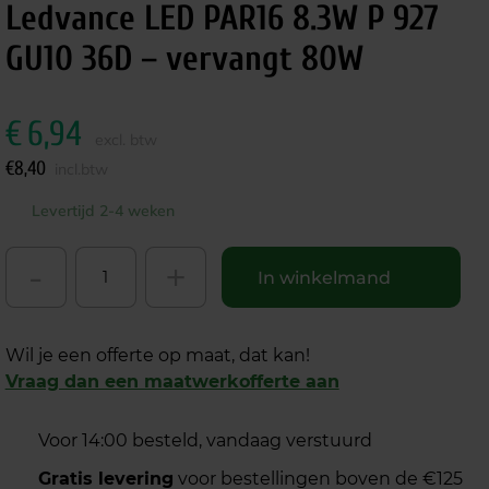
Ledvance LED PAR16 8.3W P 927
GU10 36D – vervangt 80W
€
6,94
excl. btw
€
8,40
incl.btw
Levertijd 2-4 weken
-
+
In winkelmand
Wil je een offerte op maat, dat kan!
Vraag dan een maatwerkofferte aan
Voor 14:00 besteld, vandaag verstuurd
Gratis levering
voor bestellingen boven de €125