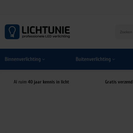
S
k
i
p
t
o
Binnenverlichting
Buitenverlichting
c
o
n
t
Al ruim
40 jaar kennis in licht
Gratis verzend
e
n
t