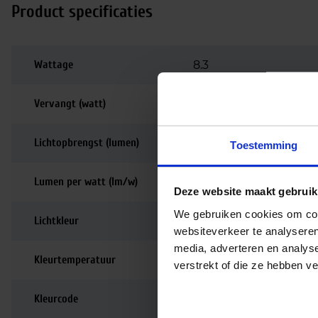
Product specificaties
Wattage
8.3
Vervangt (watt)
80
Lichtopbrengst (lumen)
575
Toestemming
Lumen per watt (lm/w)
69
Deze website maakt gebruik
We gebruiken cookies om cont
Lichtkleur
2700K
websiteverkeer te analyseren
media, adverteren en analys
Kleurtemperatuur
2700K | Zeer warm wi
verstrekt of die ze hebben v
Kleurcode
927