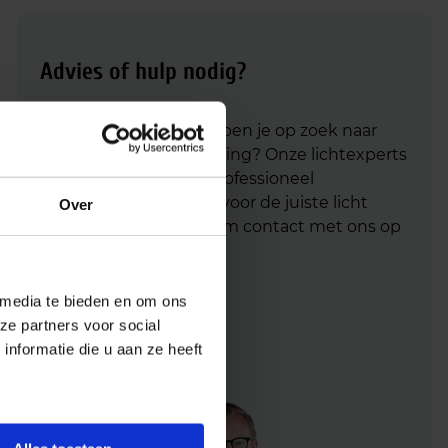
Advies of hulp nodig?
Heb je advies nodig of ben je op zoek naar
een alternatieve oplossing? Onze lichtexperts
helpen je graag met professioneel
lichtadvies
en zorgen voor de juiste licht
Over
oplossing. Aarzel niet om contact met ons op
te nemen.
 media te bieden en om ons
Mail
info@lichtunie.nl
ze partners voor social
Bel
+31(0)348 209 000
nformatie die u aan ze heeft
App
0348 – 20 90 00