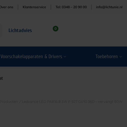
Over ons
Klantenservice
Tel: 0348 – 20 90 00
info@lichtunie.nl
0
Lichtadvies
Voorschakelapparaten & Drivers
Toebehoren
at
Producten
/
Ledvance LED PAR16 8.3W P 927 GU10 36D – vervangt 80W