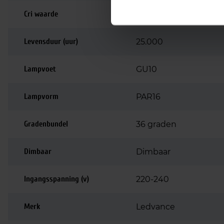
Cri waarde
90-99 | Perfecte kle
Levensduur (uur)
25.000
Lampvoet
GU10
Lampvorm
PAR16
Gradenbundel
36 graden
Dimbaar
Dimbaar
Ingangsspanning (v)
220-240
Merk
Ledvance