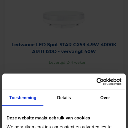
Ledvance LED Spot STAR GX53 4.9W 4000K
AR111 120D - vervangt 40W
Levertijd 2-4 weken
€
3,30
excl. btw
€
3,99
incl.btw
Toestemming
Details
Over
-
+
In winkelwagen
Deze website maakt gebruik van cookies
We gebruiken cookies om content en advertenties te