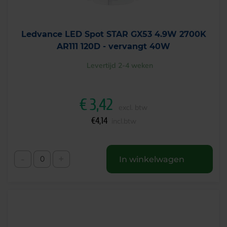
Ledvance LED Spot STAR GX53 4.9W 2700K
AR111 120D - vervangt 40W
Levertijd 2-4 weken
€
3,42
excl. btw
€
4,14
incl.btw
-
+
In winkelwagen