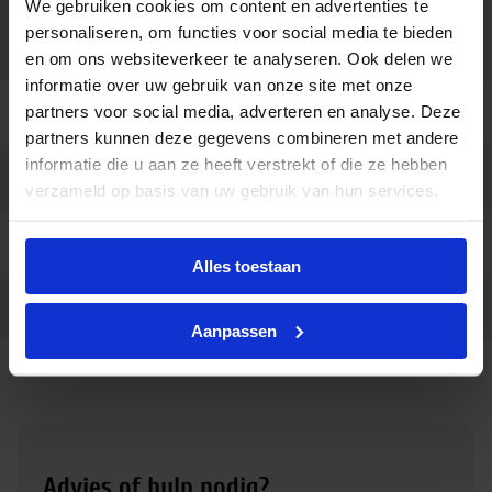
We gebruiken cookies om content en advertenties te
Voorschakelappar
personaliseren, om functies voor social media te bieden
Netspanning (AC mains)
aat
en om ons websiteverkeer te analyseren. Ook delen we
informatie over uw gebruik van onze site met onze
partners voor social media, adverteren en analyse. Deze
Lengte (mm)
166
partners kunnen deze gegevens combineren met andere
informatie die u aan ze heeft verstrekt of die ze hebben
Merk
Saled
verzameld op basis van uw gebruik van hun services.
Garantie
3 jaar
Alles toestaan
Ean code
120013300005
Aanpassen
Advies of hulp nodig?