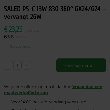
SALED PS-C 13W 830 360° GX24/G24 –
vervangt 26W
€
23,25
excl. btw
€
28,13
incl.btw
Op voorraad
-
+
In winkelmand
Wil je een offerte op maat, dat kan!
Vraag dan een
maatwerkofferte aan
Voor 14:00 besteld, vandaag verstuurd