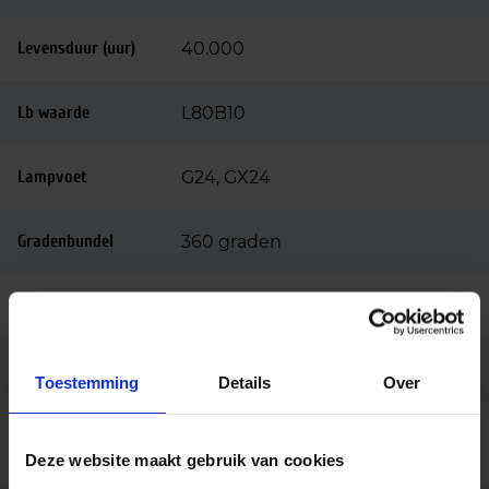
Levensduur (uur)
40.000
Lb waarde
L80B10
Lampvoet
G24, GX24
Gradenbundel
360 graden
Dimbaar
Niet dimbaar
Ip waarde
IP20
Toestemming
Details
Over
Ingangsspanning
85-265
(v)
Deze website maakt gebruik van cookies