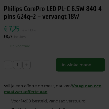
Philips CorePro LED PL-C 6.5W 840 4
pins G24q-2 – vervangt 18W
€
7,25
excl. btw
€
8,77
incl.btw
Op voorraad
-
+
In winkelmand
Wil je een offerte op maat, dat kan!
Vraag dan een
maatwerkofferte aan
Voor 14:00 besteld, vandaag verstuurd