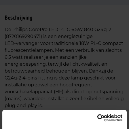
Beschrijving
De Philips CorePro LED PL‑C 6.5W 840 G24q‑2
(8720169290471) is een energiezuinige
LED‑vervanger voor traditionele 18W PL‑C compact
fluorescentielampen. Met een verbruik van slechts
6.5 watt realiseer je een aanzienlijke
energiebesparing, terwijl de lichtkwaliteit en
betrouwbaarheid behouden blijven. Dankzij de
G24q‑2 4‑pins fitting is deze lamp geschikt voor
installatie op zowel een hoogfrequent
voorschakelapparaat (HF) als direct op netspanning
(mains), waardoor installatie zeer flexibel en volledig
plug‑and‑play is.
Deze uitvoering straalt koel wit licht (4000K) uit.
Deze neutrale lichtkleur is ideaal voor functionele