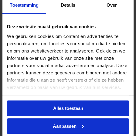
omgevingen zoals kantoren, gangen, sanitaire
Toestemming
Details
Over
ruimtes en algemene utiliteitsverlichting. De
kleurcode 840 verwijst naar deze kleurtemperatuur
in combinatie met een CRI van 80–89, wat zorgt
Deze website maakt gebruik van cookies
voor een natuurgetrouwe en consistente
We gebruiken cookies om content en advertenties te
kleurweergave.
personaliseren, om functies voor social media te bieden
De CorePro LED PL‑C levert direct vol licht zonder
en om ons websiteverkeer te analyseren. Ook delen we
flikkering of opwarmtijd. De lamp is niet dimbaar.
informatie over uw gebruik van onze site met onze
Met een levensduur van circa 30.000 uur is dit een
partners voor social media, adverteren en analyse. Deze
duurzame en onderhoudsarme oplossing voor
partners kunnen deze gegevens combineren met andere
professioneel gebruik. De lichtopbrengst ligt rond
informatie die u aan ze heeft verstrekt of die ze hebben
de 700–750 lumen, vergelijkbaar met de
verzameld op basis van uw gebruik van hun services.
traditionele 18W PL‑C lamp.
Installatie
Alles toestaan
Hoogfrequent voorschakelapparaat (HF): directe
vervanging zonder aanpassingen
Aanpassen
Direct op netspanning (mains): installatie zonder