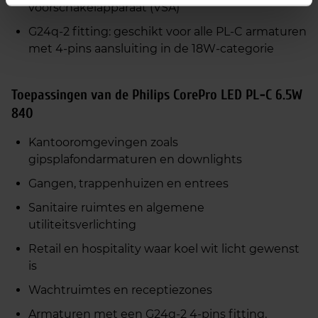
voorschakelapparaat (VSA)
G24q‑2 fitting: geschikt voor alle PL‑C armaturen
met 4‑pins aansluiting in de 18W‑categorie
Toepassingen van de Philips CorePro LED PL‑C 6.5W
840
Kantooromgevingen zoals
gipsplafondarmaturen en downlights
Gangen, trappenhuizen en entrees
Sanitaire ruimtes en algemene
utiliteitsverlichting
Retail en hospitality waar koel wit licht gewenst
is
Wachtruimtes en receptiezones
Armaturen met een G24q‑2 4‑pins fitting,