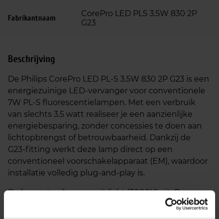
CorePro LED PLS 3.5W 830 2P
Fabrikantnaam
G23
Beschrijving
De Philips CorePro LED PL‑S 3.5W 830 2P G23 is een
energiezuinige LED‑vervanger voor conventionele
7W PL‑S fluorescentielampen. Met een verbruik
van slechts 3.5 watt realiseer je een aanzienlijke
energiebesparing, zonder concessies te doen aan
lichtopbrengst of betrouwbaarheid. Dankzij de
G23‑fitting werkt deze lamp direct op een
conventioneel voorschakelapparaat (EM), waardoor
installatie volledig plug‑and‑play is.
De lamp straalt warm wit licht (3000K) uit. Deze
aangename lichtkleur is ideaal voor ruimtes waar
comfort en een uitnodigende sfeer belangrijk zijn,