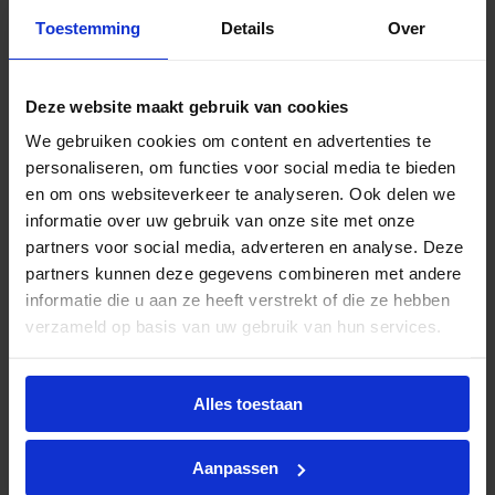
zoals gangen, sanitaire ruimtes, wachtruimtes en
Toestemming
Details
Over
hospitality‑omgevingen. De kleurcode 830 verwijst
naar deze kleurtemperatuur in combinatie met een
CRI van 80–89, wat zorgt voor een natuurgetrouwe
Deze website maakt gebruik van cookies
en consistente kleurweergave.
We gebruiken cookies om content en advertenties te
personaliseren, om functies voor social media te bieden
De CorePro LED PL‑S levert een gelijkmatige
en om ons websiteverkeer te analyseren. Ook delen we
lichtverdeling zonder flikkering of opwarmtijd. De
informatie over uw gebruik van onze site met onze
lamp is niet dimbaar, wat bijdraagt aan een stabiele
partners voor social media, adverteren en analyse. Deze
en constante lichtprestatie. Met een levensduur
partners kunnen deze gegevens combineren met andere
van circa 30.000 uur is dit een duurzame en
informatie die u aan ze heeft verstrekt of die ze hebben
onderhoudsarme oplossing voor professioneel
verzameld op basis van uw gebruik van hun services.
gebruik. De lichtopbrengst ligt rond de 350–400
lumen, wat vergelijkbaar is met de traditionele 7W
PL‑S lamp.
Alles toestaan
Installatie
Aanpassen