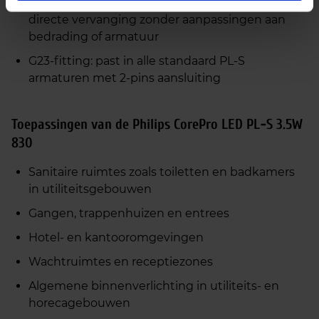
Conventioneel voorschakelapparaat (EM):
directe vervanging zonder aanpassingen aan
bedrading of armatuur
G23‑fitting: past in alle standaard PL‑S
armaturen met 2‑pins aansluiting
Toepassingen van de Philips CorePro LED PL‑S 3.5W
830
Sanitaire ruimtes zoals toiletten en badkamers
in utiliteitsgebouwen
Gangen, trappenhuizen en entrees
Hotel- en kantooromgevingen
Wachtruimtes en receptiezones
Algemene binnenverlichting in utiliteits- en
horecagebouwen