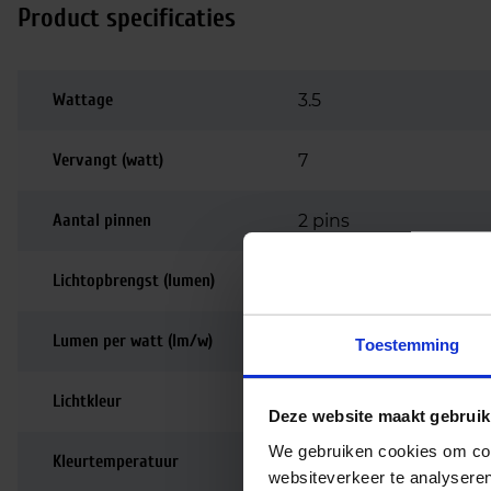
Product specificaties
Wattage
3.5
Vervangt (watt)
7
Aantal pinnen
2 pins
Lichtopbrengst (lumen)
400
Lumen per watt (lm/w)
114
Toestemming
Lichtkleur
4000K
Deze website maakt gebruik
We gebruiken cookies om cont
Kleurtemperatuur
4000K | Koelwit
websiteverkeer te analyseren