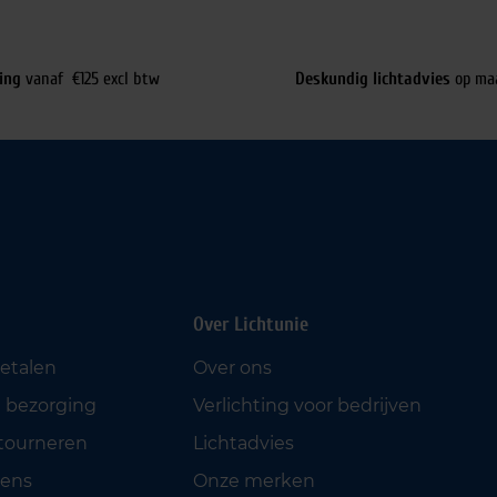
ing
vanaf €125 excl btw
Deskundig lichtadvies
op ma
Over Lichtunie
betalen
Over ons
 bezorging
Verlichting voor bedrijven
etourneren
Lichtadvies
ens
Onze merken