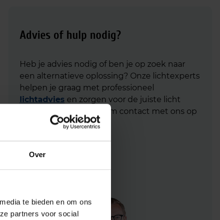
Advies of hulp nodig?
Heb je advies nodig of ben je op zoek naar
een alternatieve oplossing? Onze lichtexperts
helpen je graag met professioneel
lichtadvies
en zorgen voor de juiste licht
oplossing. Aarzel niet om contact met ons op
te nemen.
Mail
info@lichtunie.nl
Over
Bel
+31(0)348 209 000
App
0348 – 20 90 00
 media te bieden en om ons
ze partners voor social