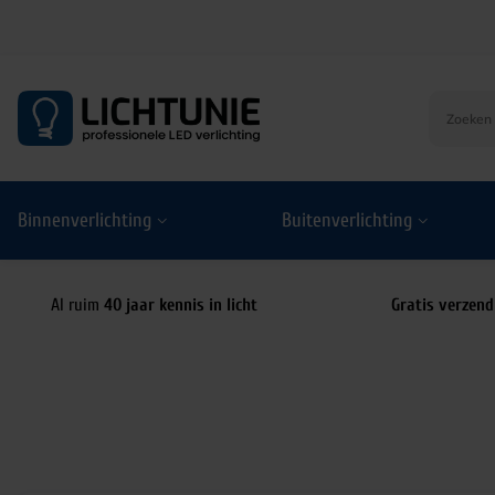
S
k
i
p
t
o
Binnenverlichting
Buitenverlichting
c
o
n
t
Al ruim
40 jaar kennis in licht
Gratis verzend
e
n
t