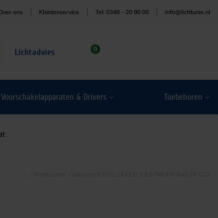
Over ons
Klantenservice
Tel: 0348 – 20 90 00
info@lichtunie.nl
0
Lichtadvies
Voorschakelapparaten & Drivers
Toebehoren
at
/
Producten
/
Ledvance DULUX LED S 3.5-7W EM 840 2P G23