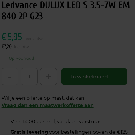
Ledvance DULUX LED S 3.5-7W EM
840 2P G23
€
5,95
excl. btw
€
7,20
incl.btw
Op voorraad
-
+
In winkelmand
Wil je een offerte op maat, dat kan!
Vraag dan een maatwerkofferte aan
Voor 14:00 besteld, vandaag verstuurd
Gratis levering
voor bestellingen boven de €125