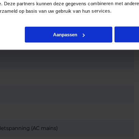
e. Deze partners kunnen deze gegevens combineren met andere i
erzameld op basis van uw gebruik van hun services.
eergave
Aanpassen
Netspanning (AC mains)