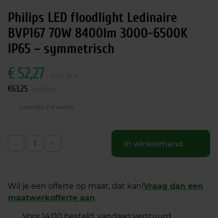
Philips LED floodlight Ledinaire
BVP167 70W 8400lm 3000-6500K
IP65 – symmetrisch
€
52,27
excl. btw
€
63,25
incl.btw
Levertijd 2-4 weken
-
+
In winkelmand
Wil je een offerte op maat, dat kan!
Vraag dan een
maatwerkofferte aan
Voor 14:00 besteld, vandaag verstuurd