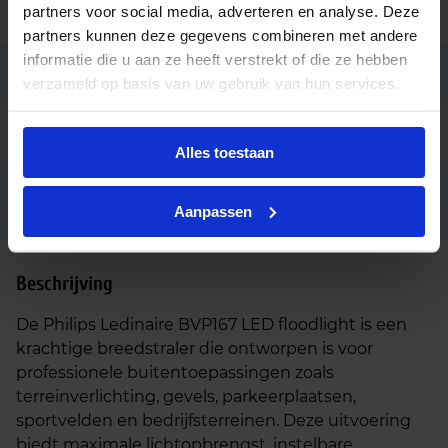
partners voor social media, adverteren en analyse. Deze
Garantie
3 jaar
partners kunnen deze gegevens combineren met andere
informatie die u aan ze heeft verstrekt of die ze hebben
Code
73605499
verzameld op basis van uw gebruik van hun services.
Ean code
8720169736054
Alles toestaan
BVP167 LED84/830_40_65 DOB
Fabrikantnaam
70W SWB
Aanpassen
Beschrijving
De Philips Ledinaire BVP167 LED floodlight is een
krachtige breedstraler die ontworpen is voor
professionele buitentoepassingen zoals
terreinverlichting, gevels, parkeerplaatsen,
sportvelden en bedrijfsterreinen. Deze uitvoering
biedt maximale lichtopbrengst, instelbare