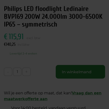
Philips LED floodlight Ledinaire
BVP169 200W 24.000lm 3000-6500K
IP65 – symmetrisch
€
115,91
excl. btw
€
140,25
incl.btw
Levertijd 2-4 weken
-
+
In winkelmand
Wil je een offerte op maat, dat kan!
Vraag dan een
maatwerkofferte aan
Voor 14:00 besteld, vandaag verstuurd