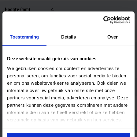
Hoogte (mm)
41
Bedrijfstemperatu
-25 tot +40
ur
Toestemming
Details
Over
Behuizing
Gegoten aluminium
Deze website maakt gebruik van cookies
We gebruiken cookies om content en advertenties te
Kleur
Aluminium
personaliseren, om functies voor social media te bieden
en om ons websiteverkeer te analyseren. Ook delen we
Montage
Opbouw
informatie over uw gebruik van onze site met onze
partners voor social media, adverteren en analyse. Deze
Aansluiting
partners kunnen deze gegevens combineren met andere
Vrije kabeluiteinden
informatie die u aan ze heeft verstrekt of die ze hebben
verzameld op basis van uw gebruik van hun services.
Merk
Philips