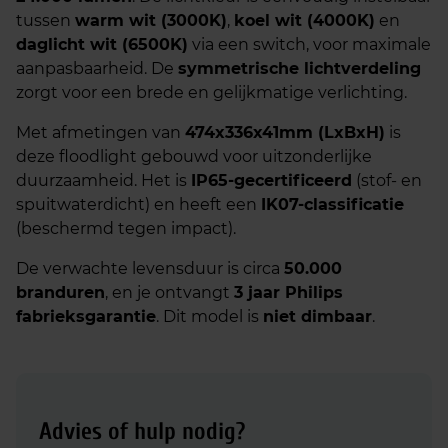
tussen
warm wit (3000K)
,
koel wit (4000K)
en
daglicht wit (6500K)
via een switch, voor maximale
aanpasbaarheid. De
symmetrische lichtverdeling
zorgt voor een brede en gelijkmatige verlichting.
Met afmetingen van
474x336x41mm (LxBxH)
is
deze floodlight gebouwd voor uitzonderlijke
duurzaamheid. Het is
IP65-gecertificeerd
(stof- en
spuitwaterdicht) en heeft een
IK07-classificatie
(beschermd tegen impact).
De verwachte levensduur is circa
50.000
branduren
, en je ontvangt
3 jaar Philips
fabrieksgarantie
. Dit model is
niet dimbaar
.
Advies of hulp nodig?