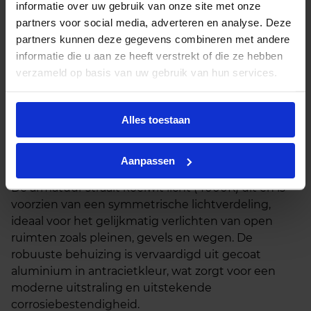
informatie over uw gebruik van onze site met onze
Beschrijving
partners voor social media, adverteren en analyse. Deze
partners kunnen deze gegevens combineren met andere
De Norton KFA LED mast/wandarmatuur is
informatie die u aan ze heeft verstrekt of die ze hebben
ontworpen voor grootschalige en duurzame
verzameld op basis van uw gebruik van hun services.
verlichting van buitenruimten zoals
parkeerterreinen, bedrijfslocaties, entrees en
infrastructuur. Met een vermogen van 155 watt en
Alles toestaan
een indrukwekkende lichtopbrengst van 20.000
lumen biedt dit armatuur een krachtige
lichtintensiteit met een rendement van 129 lm/W.
Aanpassen
De armatuur straalt koelwit licht (4000K) uit en is
voorzien van een symmetrische lichtverdeling,
ideaal voor het gelijkmatig verlichten van open
ruimten zoals pleinen, gevels en wegen. De
robuuste behuizing is vervaardigd uit gecoat
aluminium in antracietkleur, wat zorgt voor een
moderne uitstraling en uitstekende
corrosiebestendigheid.