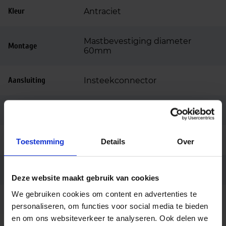
Kleur
Antraciet
Mastbevestiging diameter
Montage
60mm
Aansluiting
Insteekconnector
Merk
Norton
Garantie
5 jaar
Toestemming
Details
Over
Code
3139017016
Deze website maakt gebruik van cookies
We gebruiken cookies om content en advertenties te
Fabrikantnaam
KFA LED 84 17000LM ANTRACIET
personaliseren, om functies voor social media te bieden
en om ons websiteverkeer te analyseren. Ook delen we