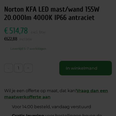
Norton KFA LED mast/wand 155W
20.000lm 4000K IP66 antraciet
€
514,78
excl. btw
€
622,88
incl.btw
Levertijd 5-7 werkdagen
-
+
In winkelmand
Wil je een offerte op maat, dat kan!
Vraag dan een
maatwerkofferte aan
Voor 14:00 besteld, vandaag verstuurd
Gratis levering
voor bestellingen boven de