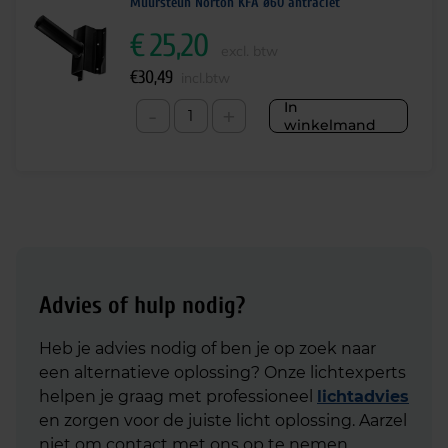
Muursteun Norton KFA ø60 antraciet
€
25,20
excl. btw
€
30,49
incl.btw
In
-
+
winkelmand
Advies of hulp nodig?
Heb je advies nodig of ben je op zoek naar
een alternatieve oplossing? Onze lichtexperts
helpen je graag met professioneel
lichtadvies
en zorgen voor de juiste licht oplossing. Aarzel
niet om contact met ons op te nemen.