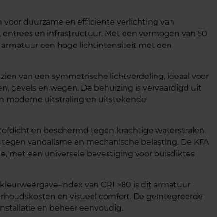
oor duurzame en efficiënte verlichting van
s, entrees en infrastructuur. Met een vermogen van 50
 armatuur een hoge lichtintensiteit met een
orzien van een symmetrische lichtverdeling, ideaal voor
en, gevels en wegen. De behuizing is vervaardigd uit
en moderne uitstraling en uitstekende
g stofdicht en beschermd tegen krachtige waterstralen.
 tegen vandalisme en mechanische belasting. De KFA
, met een universele bevestiging voor buisdiktes
kleurweergave-index van CRI >80 is dit armatuur
erhoudskosten en visueel comfort. De geïntegreerde
nstallatie en beheer eenvoudig.