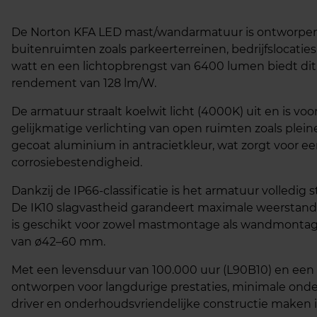
De Norton KFA LED mast/wandarmatuur is ontworpen v
buitenruimten zoals parkeerterreinen, bedrijfslocatie
watt en een lichtopbrengst van 6400 lumen biedt dit
rendement van 128 lm/W.
De armatuur straalt koelwit licht (4000K) uit en is vo
gelijkmatige verlichting van open ruimten zoals plein
gecoat aluminium in antracietkleur, wat zorgt voor e
corrosiebestendigheid.
Dankzij de IP66-classificatie is het armatuur volledi
De IK10 slagvastheid garandeert maximale weerstand
is geschikt voor zowel mastmontage als wandmontage
van ø42–60 mm.
Met een levensduur van 100.000 uur (L90B10) en een 
ontworpen voor langdurige prestaties, minimale ond
driver en onderhoudsvriendelijke constructie maken i