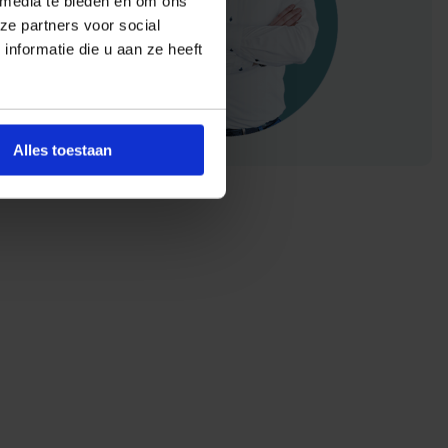
 media te bieden en om ons
ze partners voor social
nformatie die u aan ze heeft
Alles toestaan