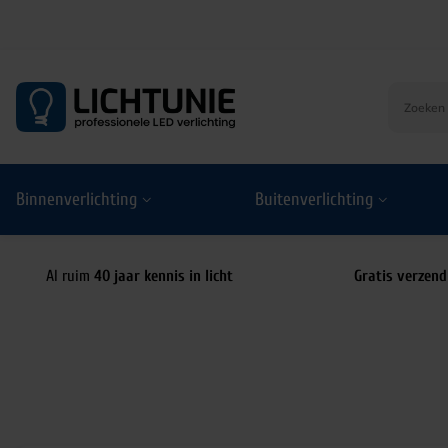
S
k
i
p
t
o
Binnenverlichting
Buitenverlichting
c
o
n
t
Al ruim
40 jaar kennis in licht
Gratis verzend
e
n
t