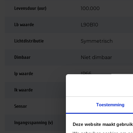
Levensduur (uur)
100.000
Lb waarde
L90B10
Lichtdistributie
Symmetrisch
Dimbaar
Niet dimbaar
Ip waarde
IP66
Ik waarde
IK10
Toestemming
Sensor
Nee
Ingangsspanning (v)
220-240
Deze website maakt gebruik