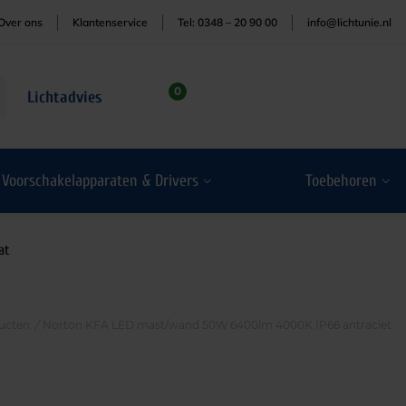
Over ons
Klantenservice
Tel: 0348 – 20 90 00
info@lichtunie.nl
0
Lichtadvies
Voorschakelapparaten & Drivers
Toebehoren
at
ucten
/
Norton KFA LED mast/wand 50W 6400lm 4000K IP66 antraciet