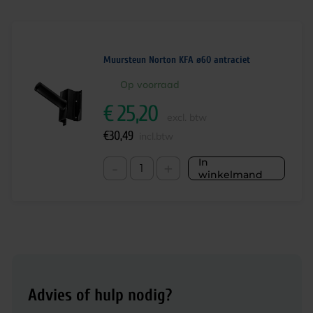
Muursteun Norton KFA ø60 antraciet
Op voorraad
€
25,20
excl. btw
€
30,49
incl.btw
In
-
+
winkelmand
Advies of hulp nodig?