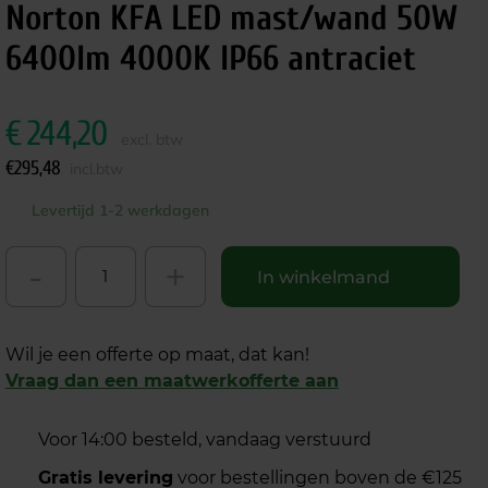
Norton KFA LED mast/wand 50W
6400lm 4000K IP66 antraciet
€
244,20
excl. btw
€
295,48
incl.btw
Levertijd 1-2 werkdagen
-
+
In winkelmand
Wil je een offerte op maat, dat kan!
Vraag dan een maatwerkofferte aan
Voor 14:00 besteld, vandaag verstuurd
Gratis levering
voor bestellingen boven de €125