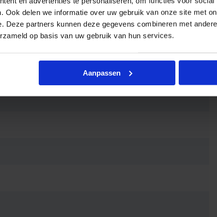
ent en advertenties te personaliseren, om functies voor social
. Ook delen we informatie over uw gebruik van onze site met on
e. Deze partners kunnen deze gegevens combineren met andere i
erzameld op basis van uw gebruik van hun services.
Aanpassen