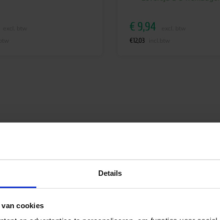
€
9,94
excl. btw
excl. btw
€
12,03
.btw
incl.btw
Details
 van cookies