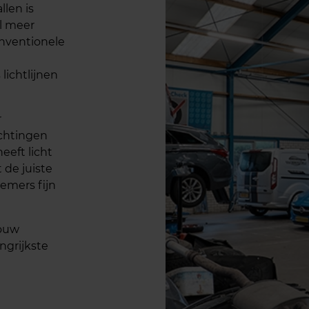
llen is
el meer
onventionele
lichtlijnen
r
chtingen
eeft licht
de juiste
nemers fijn
jouw
ngrijkste