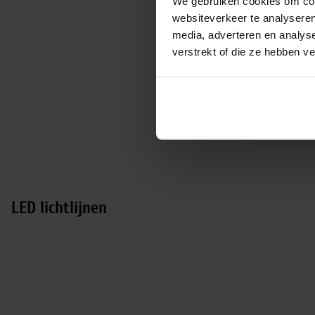
We gebruiken cookies om cont
websiteverkeer te analyseren
media, adverteren en analys
verstrekt of die ze hebben v
L
montag
met no
LED lichtlijnen