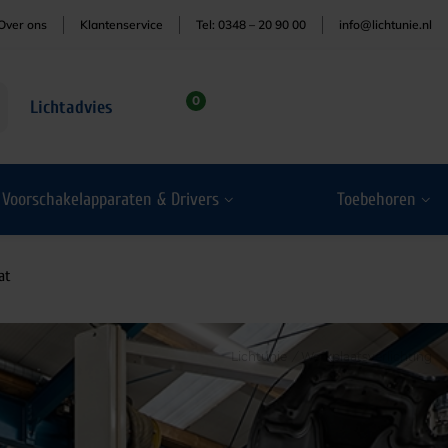
Over ons
Klantenservice
Tel: 0348 – 20 90 00
info@lichtunie.nl
0
Lichtadvies
Voorschakelapparaten & Drivers
Toebehoren
at
Lichtunie
/
Werkplaatsverlichting