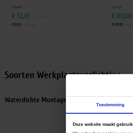
Vanaf
Vanaf
€
72,43
€
110,00
excl. btw
€
0,00
€
140,93
incl.btw
incl
Soorten Werkplaatsverlichting
Waterdichte Montagebalken
Toestemming
Deze website maakt gebruik