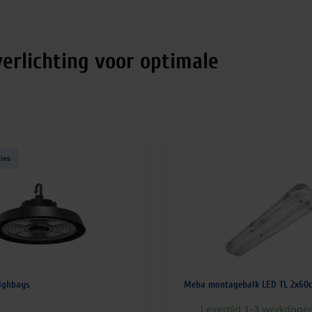
erlichting voor optimale
ies
ighbays
Meba montagebalk LED TL 2x60
Levertijd 1-3 werkdage