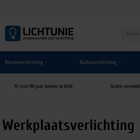
S
k
i
p
t
o
Binnenverlichting
Buitenverlichting
c
o
n
t
Al ruim
40 jaar kennis in licht
Gratis verzend
e
n
t
Werkplaatsverlichting