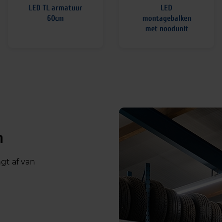
LED TL armatuur
LED
60cm
montagebalken
met noodunit
n
gt af van