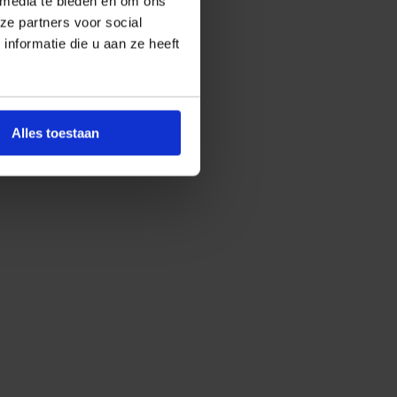
 media te bieden en om ons
ze partners voor social
nformatie die u aan ze heeft
ED
balken |
Alles toestaan
dicht