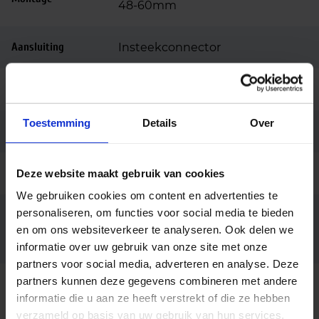
48-60mm
Aansluiting
Insteekconnector
Merk
LUG Light Factory
Toestemming
Details
Over
Garantie
5 jaar
Code
Deze website maakt gebruik van cookies
LU123406
We gebruiken cookies om content en advertenties te
personaliseren, om functies voor social media te bieden
Dali dimbaar, Muursteun,
Opties op
Paalopzetstuk ø76mm,
en om ons websiteverkeer te analyseren. Ook delen we
aanvraag
Schemerschakelaar
informatie over uw gebruik van onze site met onze
partners voor social media, adverteren en analyse. Deze
partners kunnen deze gegevens combineren met andere
Beschrijving
informatie die u aan ze heeft verstrekt of die ze hebben
verzameld op basis van uw gebruik van hun services.