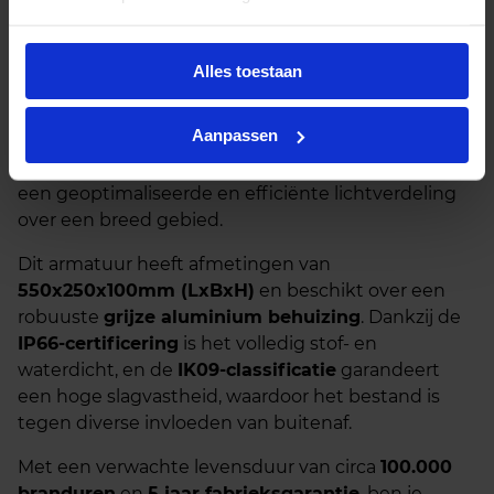
De
Urbino LED armatuur 80W
in grijs is een zeer
krachtige en betrouwbare oplossing voor
grootschalige buitenverlichting met een warme en
Alles toestaan
uitnodigende sfeer. Met een lichtopbrengst van
9.750 lumen
in een sfeervolle
warm witte
Aanpassen
lichtkleur van 3000K
, creëert dit armatuur een
comfortabele ambiance. De
lensoptiek
zorgt voor
een geoptimaliseerde en efficiënte lichtverdeling
over een breed gebied.
Dit armatuur heeft afmetingen van
550x250x100mm (LxBxH)
en beschikt over een
robuuste
grijze aluminium behuizing
. Dankzij de
IP66-certificering
is het volledig stof- en
waterdicht, en de
IK09-classificatie
garandeert
een hoge slagvastheid, waardoor het bestand is
tegen diverse invloeden van buitenaf.
Met een verwachte levensduur van circa
100.000
branduren
en
5 jaar fabrieksgarantie
, ben je