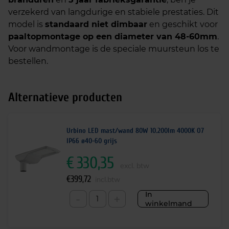
verzekerd van langdurige en stabiele prestaties. Dit
model is
standaard niet dimbaar
en geschikt voor
paaltopmontage op een diameter van 48-60mm
.
Voor wandmontage is de speciale muursteun los te
bestellen.
Alternatieve producten
Urbino LED mast/wand 80W 10.200lm 4000K O7
IP66 ø40-60 grijs
€
330,35
excl. btw
€
399,72
incl.btw
In
-
+
winkelmand