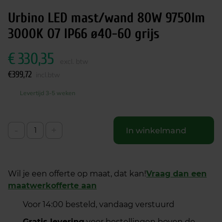
Urbino LED mast/wand 80W 9750lm
3000K O7 IP66 ø40-60 grijs
€
330,35
excl. btw
€
399,72
incl.btw
Levertijd 3-5 weken
-
+
In winkelmand
Wil je een offerte op maat, dat kan!
Vraag dan een
maatwerkofferte aan
Voor 14:00 besteld, vandaag verstuurd
Gratis levering
voor bestellingen boven de