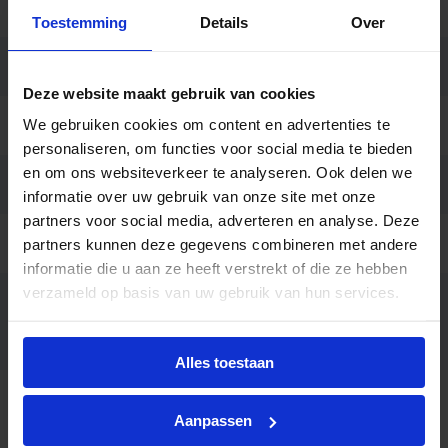
48-60mm
Toestemming
Details
Over
Aansluiting
Insteekconnector
Deze website maakt gebruik van cookies
We gebruiken cookies om content en advertenties te
Merk
LUG Light Factory
personaliseren, om functies voor social media te bieden
en om ons websiteverkeer te analyseren. Ook delen we
Garantie
5 jaar
informatie over uw gebruik van onze site met onze
partners voor social media, adverteren en analyse. Deze
Code
LU123407
partners kunnen deze gegevens combineren met andere
informatie die u aan ze heeft verstrekt of die ze hebben
verzameld op basis van uw gebruik van hun services.
Dali dimbaar, Muursteun,
Opties op
Paalopzetstuk ø76mm,
aanvraag
Schemerschakelaar
Alles toestaan
Beschrijving
Aanpassen