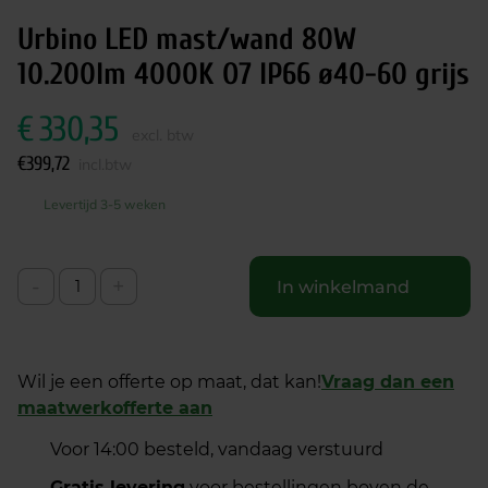
Urbino LED mast/wand 80W
10.200lm 4000K O7 IP66 ø40-60 grijs
€
330,35
excl. btw
€
399,72
incl.btw
Levertijd 3-5 weken
-
+
In winkelmand
Wil je een offerte op maat, dat kan!
Vraag dan een
maatwerkofferte aan
Voor 14:00 besteld, vandaag verstuurd
Gratis levering
voor bestellingen boven de