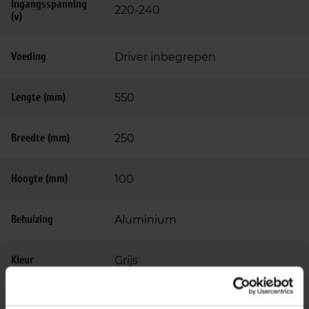
Ingangsspanning
220-240
(v)
Voeding
Driver inbegrepen
Lengte (mm)
550
Breedte (mm)
250
Hoogte (mm)
100
Behuizing
Aluminium
Kleur
Grijs
Mast/wandmontage diameter
Montage