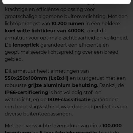
De
Urbino LED armatuur 80W
in grijs is een zeer
krachtige en efficiënte oplossing voor
grootschalige algemene buitenverlichting. Met een
lichtopbrengst van
10.200 lumen
in een heldere
koel witte lichtkleur van 4000K
, zorgt dit
armatuur voor optimale zichtbaarheid en veiligheid.
De
lensoptiek
garandeert een efficiënte en
geoptimaliseerde lichtspreiding over een breed
gebied.
Dit armatuur heeft afmetingen van
550x250x100mm (LxBxH)
en is uitgerust met een
robuuste
grijze aluminium behuizing
. Dankzij de
IP66-certificering
is het volledig stof- en
waterdicht, en de
IK09-classificatie
garandeert
een hoge slagvastheid, waardoor het perfect is voor
diverse buitentoepassingen.
Met een verwachte levensduur van circa
100.000
branduren
en
5 jaar fabrieksgarantie
, biedt de