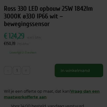
Ross 330 LED opbouw 25W 1842lm
3000K ø330 IP66 wit –
bewegingssensor
€
124,29
excl. btw
€
150,39
incl.btw
Levertijd 2-3 weken
-
+
In winkelmand
Wil je een offerte op maat, dat kan!
Vraag dan een
maatwerkofferte aan
Voor 14:00 besteld, vandaag verstuurd