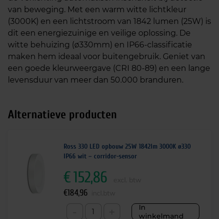
van beweging. Met een warm witte lichtkleur
(3000K) en een lichtstroom van 1842 lumen (25W) is
dit een energiezuinige en veilige oplossing. De
witte behuizing (ø330mm) en IP66-classificatie
maken hem ideaal voor buitengebruik. Geniet van
een goede kleurweergave (CRI 80-89) en een lange
levensduur van meer dan 50.000 branduren.
Alternatieve producten
Ross 330 LED opbouw 25W 1842lm 3000K ø330
IP66 wit – corridor-sensor
€
152,86
excl. btw
€
184,96
incl.btw
In
-
+
winkelmand