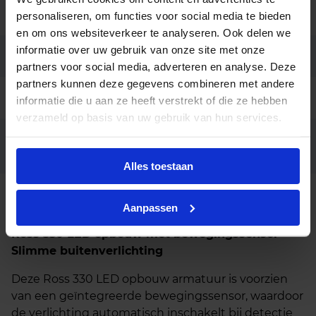
Aansluiting
Insteekconnector 3 polig
personaliseren, om functies voor social media te bieden
en om ons websiteverkeer te analyseren. Ook delen we
informatie over uw gebruik van onze site met onze
Garantie
5 jaar
partners voor social media, adverteren en analyse. Deze
partners kunnen deze gegevens combineren met andere
Code
LU123422
informatie die u aan ze heeft verstrekt of die ze hebben
verzameld op basis van uw gebruik van hun services.
Behuizing grijs / zwart / corten
Opties op
aanvraag
staal, Lichtkleur 2700K / 4000K
Alles toestaan
Beschrijving
Aanpassen
Ross 330 LED opbouw met bewegingssensor –
Slimme buitenverlichting
Deze Ross 330 LED opbouw armatuur is voorzien
van een geïntegreerde bewegingssensor, waardoor
de verlichting automatisch inschakelt bij detectie