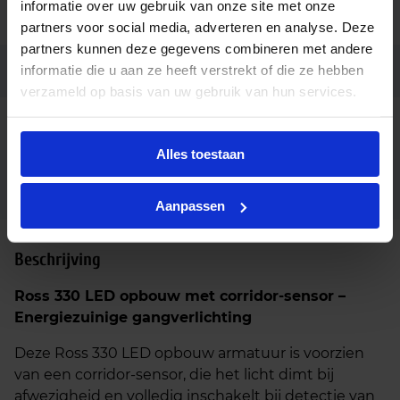
informatie over uw gebruik van onze site met onze
Aansluiting
Insteekconnector 3 polig
partners voor social media, adverteren en analyse. Deze
partners kunnen deze gegevens combineren met andere
informatie die u aan ze heeft verstrekt of die ze hebben
Garantie
5 jaar
verzameld op basis van uw gebruik van hun services.
Code
LU123425
Alles toestaan
Behuizing grijs / zwart / corten
Opties op
aanvraag
staal, Lichtkleur 2700K / 4000K
Aanpassen
Beschrijving
Ross 330 LED opbouw met corridor-sensor –
Energiezuinige gangverlichting
Deze Ross 330 LED opbouw armatuur is voorzien
van een corridor-sensor, die het licht dimt bij
afwezigheid en volledig inschakelt bij detectie van