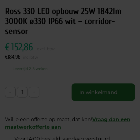
Ross 330 LED opbouw 25W 1842lm
3000K ø330 IP66 wit – corridor-
sensor
€
152,86
excl. btw
€
184,96
incl.btw
Levertijd 2-3 weken
-
+
In winkelmand
Wil je een offerte op maat, dat kan!
Vraag dan een
maatwerkofferte aan
Voor 14:00 besteld, vandaag verstuurd