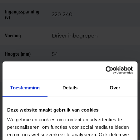
Ingangsspanning
220-240
(v)
Voeding
Driver inbegrepen
Hoogte (mm)
54
Diameter (mm)
330
Toestemming
Details
Over
Behuizing
Polycarbonaat
Kleur
Wit
Deze website maakt gebruik van cookies
We gebruiken cookies om content en advertenties te
personaliseren, om functies voor social media te bieden
Montage
Opbouw
en om ons websiteverkeer te analyseren. Ook delen we