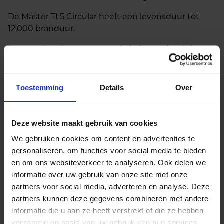
De Master TL5 Circular heeft een levensduur tot
12.000 branduur.
Let goed op het wattage als je jouw circulaire
TL5 lamp vervangt!
Ben je van plan je huidige circulaire TL5 lamp te
Toestemming
Details
Over
vervangen? Dan is het superbelangrijk om even
goed naar het wattage te kijken!
Deze website maakt gebruik van cookies
Bij onze circulaire TL5 lampen zit het namelijk zo:
het wattage bepaalt de diameter van de hele
We gebruiken cookies om content en advertenties te
ring.
Kies je een lamp met een verkeerd wattage,
personaliseren, om functies voor social media te bieden
dan past ‘ie simpelweg niet in je armatuur. Zonde
en om ons websiteverkeer te analyseren. Ook delen we
van de moeite, toch?
informatie over uw gebruik van onze site met onze
partners voor social media, adverteren en analyse. Deze
Daarom, voordat je een nieuwe circulaire TL5
partners kunnen deze gegevens combineren met andere
lamp bestelt: check even goed het wattage van
informatie die u aan ze heeft verstrekt of die ze hebben
je oude lamp.
Zo weet je zeker dat de nieuwe
verzameld op basis van uw gebruik van hun services.