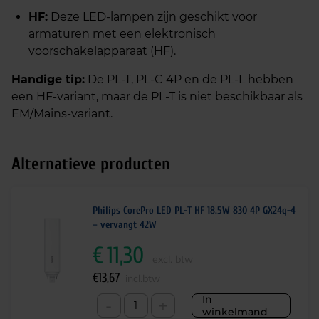
HF:
Deze LED-lampen zijn geschikt voor
armaturen met een elektronisch
voorschakelapparaat (HF).
Handige tip:
De PL-T, PL-C 4P en de PL-L hebben
een HF-variant, maar de PL-T is niet beschikbaar als
EM/Mains-variant.
Alternatieve producten
Philips CorePro LED PL-T HF 18.5W 830 4P GX24q-4
– vervangt 42W
€
11,30
excl. btw
€
13,67
incl.btw
In
-
+
winkelmand