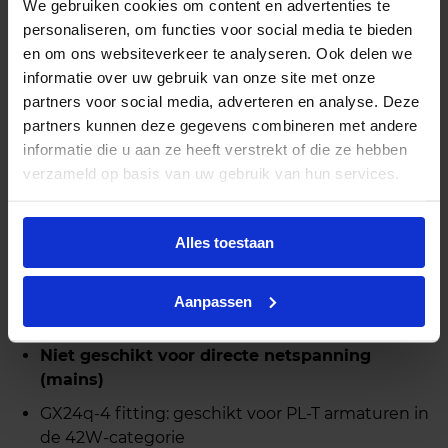
We gebruiken cookies om content en advertenties te
kleurweergave.
personaliseren, om functies voor social media te bieden
De CorePro LED PL‑T levert direct vol licht zonder
en om ons websiteverkeer te analyseren. Ook delen we
flikkering of opwarmtijd. De lamp is niet dimbaar.
informatie over uw gebruik van onze site met onze
Met een levensduur van circa 30.000 uur is dit een
partners voor social media, adverteren en analyse. Deze
duurzame en onderhoudsarme oplossing voor
partners kunnen deze gegevens combineren met andere
professioneel gebruik. De lichtopbrengst ligt rond
informatie die u aan ze heeft verstrekt of die ze hebben
de
verzameld op basis van uw gebruik van hun services.
1800–1900 lumen
, vergelijkbaar met de
traditionele 42W PL‑T lamp.
Installatie
Alles toestaan
Hoogfrequent voorschakelapparaat (HF)
:
directe vervanging zonder aanpassingen
Aanpassen
Niet geschikt voor EM‑voorschakelapparaten
Niet geschikt voor directe netspanning
(mains)
GX24q‑4 fitting: geschikt voor PL‑T armaturen in
de 42W‑categorie