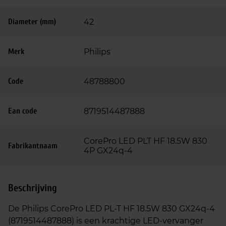
Diameter (mm)
42
Merk
Philips
Code
48788800
Ean code
8719514487888
CorePro LED PLT HF 18.5W 830
Fabrikantnaam
4P GX24q-4
Beschrijving
De Philips CorePro LED PL‑T HF 18.5W 830 GX24q‑4
(8719514487888) is een krachtige LED‑vervanger