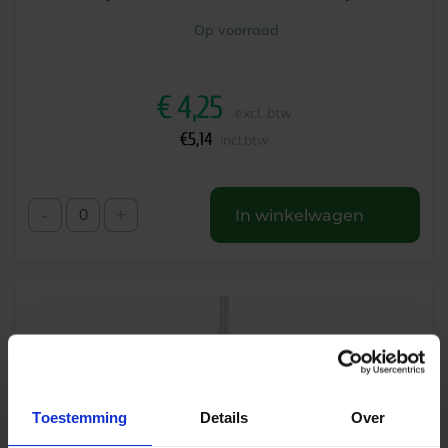
Op voorraad
€
4,25
excl. btw
€
5,14
incl.btw
-
+
In winkelwagen
Toestemming
Details
Over