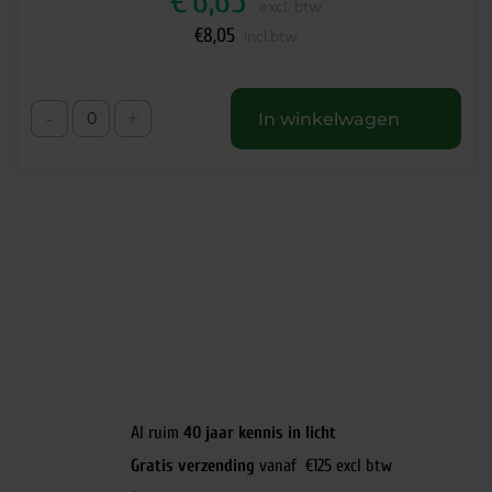
€
6,65
excl. btw
€
8,05
incl.btw
-
+
In winkelwagen
Al ruim
40 jaar kennis in licht
Gratis verzending
vanaf €125 excl btw