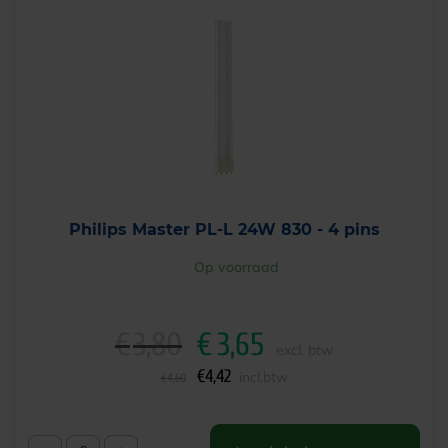
Philips Master PL-L 24W 830 - 4 pins
Op voorraad
€
3,80
€
3,65
O
H
excl. btw
o
u
€
4,42
incl.btw
€
4,60
r
i
s
d
p
i