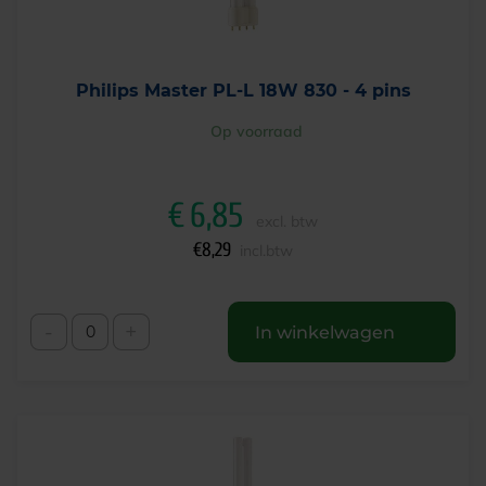
Philips Master PL-L 18W 830 - 4 pins
Op voorraad
€
6,85
excl. btw
€
8,29
incl.btw
-
+
In winkelwagen