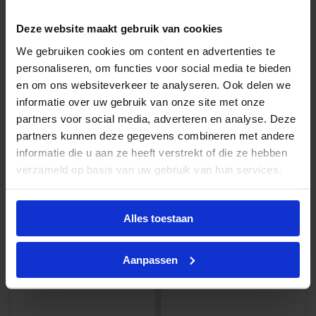
Deze website maakt gebruik van cookies
Philips Master PL-L 40W 830 - 4 pins
We gebruiken cookies om content en advertenties te
Op voorraad
personaliseren, om functies voor social media te bieden
en om ons websiteverkeer te analyseren. Ook delen we
informatie over uw gebruik van onze site met onze
€
4,55
partners voor social media, adverteren en analyse. Deze
excl. btw
partners kunnen deze gegevens combineren met andere
€
5,51
incl.btw
informatie die u aan ze heeft verstrekt of die ze hebben
verzameld op basis van uw gebruik van hun services.
-
+
In winkelwagen
Alles toestaan
Aanpassen