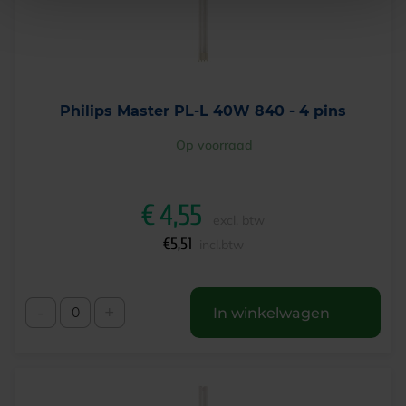
Philips Master PL-L 40W 840 - 4 pins
Op voorraad
€
4,55
excl. btw
€
5,51
incl.btw
-
+
In winkelwagen