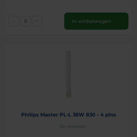
€
3
,
-
+
In winkelwagen
8
0
.
Philips Master PL-L 36W 830 - 4 pins
Op voorraad