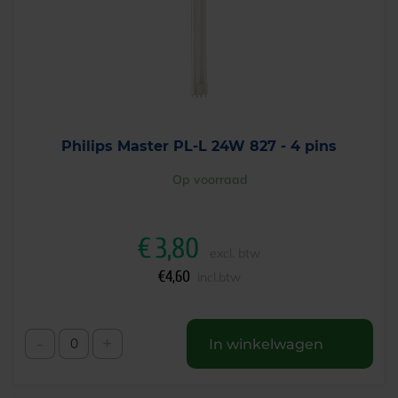
Philips Master PL-L 24W 827 - 4 pins
Op voorraad
€
3,80
excl. btw
€
4,60
incl.btw
-
+
In winkelwagen