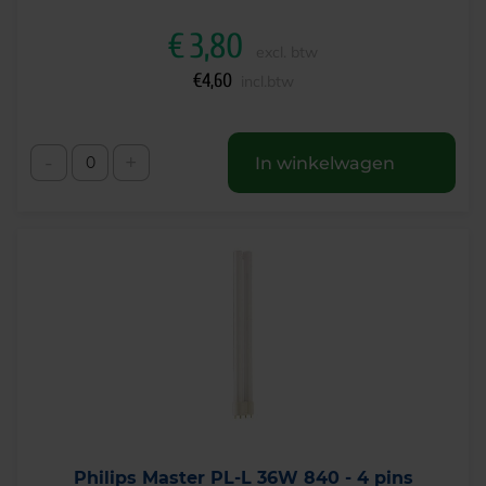
€
3,80
excl. btw
€
4,60
incl.btw
-
+
In winkelwagen
Philips Master PL-L 36W 840 - 4 pins