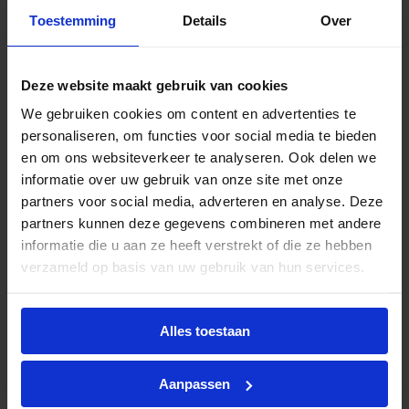
fluorescentielamp met middelhoog tot hoog
Toestemming
Details
Over
vermogen die typisch wordt gebruikt in
plafondarmaturen voor algemene verlichting in
winkel-, horeca- en kantoortoepassingen die
Deze website maakt gebruik van cookies
hogere verlichtingsniveaus vereisen. De
We gebruiken cookies om content en advertenties te
oorspronkelijk door Philips uitgevonden
personaliseren, om functies voor social media te bieden
brugtechnologie garandeert optimale prestaties in
en om ons websiteverkeer te analyseren. Ook delen we
de toepassing, wat meer licht en een hoger
informatie over uw gebruik van onze site met onze
rendement mogelijk maakt dan de gebogen
partners voor social media, adverteren en analyse. Deze
technologie. Hij is ontworpen om te kunnen
partners kunnen deze gegevens combineren met andere
werken op zowel elektromagnetische als
informatie die u aan ze heeft verstrekt of die ze hebben
elektronische HF-VSA’s en wordt geleverd met een
verzameld op basis van uw gebruik van hun services.
lampvoet die geschikt is voor insteken/uittrekken.
Alles toestaan
Het einde van traditionele
PL-lampen
is in zicht!
Net als bij andere conventionele lichtbronnen
Aanpassen
wordt ook de productie van compacte