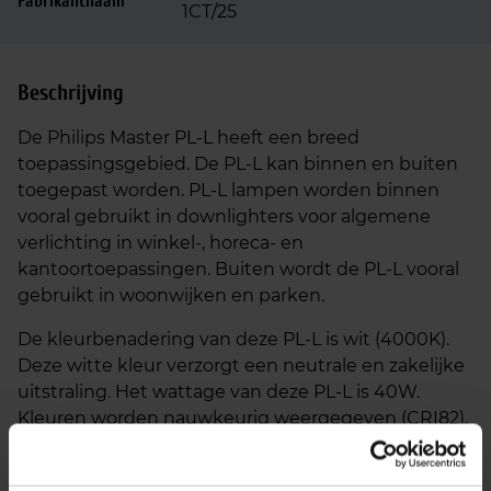
Fabrikantnaam
1CT/25
Beschrijving
De Philips Master PL-L heeft een breed
toepassingsgebied. De PL-L kan binnen en buiten
toegepast worden. PL-L lampen worden binnen
vooral gebruikt in downlighters voor algemene
verlichting in winkel-, horeca- en
kantoortoepassingen. Buiten wordt de PL-L vooral
gebruikt in woonwijken en parken.
De kleurbenadering van deze PL-L is wit (4000K).
Deze witte kleur verzorgt een neutrale en zakelijke
uitstraling. Het wattage van deze PL-L is 40W.
Kleuren worden nauwkeurig weergegeven (CRI82).
De levensduur van deze PL-L is 13.000 uur.
De Master PL-L is een lineaire compacte