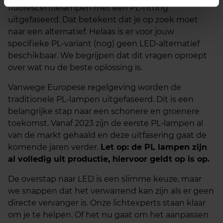
fluorescentielampen met een PL-fitting
uitgefaseerd. Dat betekent dat je op zoek moet
naar een alternatief. Helaas is er voor jouw
specifieke PL-variant (nog) geen LED-alternatief
beschikbaar. We begrijpen dat dit vragen oproept
over wat nu de beste oplossing is.
Vanwege Europese regelgeving worden de
traditionele PL-lampen uitgefaseerd. Dit is een
belangrijke stap naar een schonere en groenere
toekomst. Vanaf 2023 zijn de eerste PL-lampen al
van de markt gehaald en deze uitfasering gaat de
komende jaren verder.
Let op: de PL lampen zijn
al volledig uit productie, hiervoor geldt op is op.
De overstap naar LED is een slimme keuze, maar
we snappen dat het verwarrend kan zijn als er geen
directe vervanger is. Onze lichtexperts staan klaar
om je te helpen. Of het nu gaat om het aanpassen