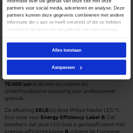
informatie over uw gebruik van onze site met onze
meegeleverde LED-starter.
partners voor social media, adverteren en analyse. Deze
partners kunnen deze gegevens combineren met andere
Netspanning (AC mains):
Verwijder of overbrug
informatie die u aan ze heeft verstrekt of die ze hebben
het voorschakelapparaat en sluit de buis direct
verzameld op basis van uw gebruik van hun services.
aan op 220–240V.
De Master LED TL buis HO-serie is ontworpen voor
hoge prestaties en een lange levensduur. De brede
Alles toestaan
lichtbundel van 160° zorgt voor een gelijkmatige
lichtverdeling zonder flikkering of opwarmtijd. De
Aanpassen
buis is niet dimbaar, wat bijdraagt aan een stabiele
lichtopbrengst. Met een verwachte levensduur van
75.000 uur
is dit een duurzame en
onderhoudsarme oplossing voor professioneel
gebruik.
De afkorting
EELB
bij deze Philips Master LED TL
buis staat voor
Energy Efficiency Label B
. Dat
betekent dat deze LED-buis is geclassificeerd met
energie-efficiëntieklasse
B
volgens de Europese