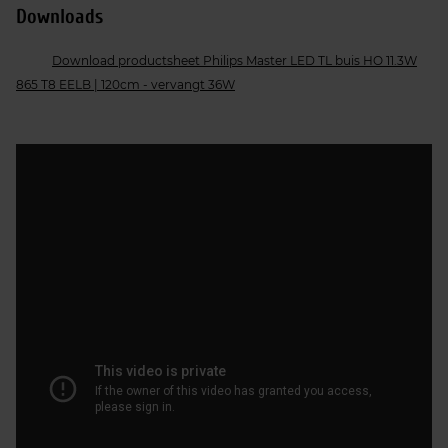
Downloads
Download productsheet Philips Master LED TL buis HO 11.3W
865 T8 EELB | 120cm - vervangt 36W