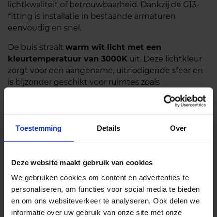
lichtkwaliteit of betrouwbaarheid. Dankzij de G13-
fitting is installatie in bestaande armaturen
eenvoudig en snel.
De buis straalt
warm wit licht met een
kleurtemperatuur van 3000K
uit. Deze lichtkleur
zorgt voor een aangename, uitnodigende sfeer en
is bijzonder geschikt voor ruimtes zoals
wachtruimtes, kleedkamers, kantines en kantoren
met een ontspannen uitstraling. De kleurcode
830
verwijst naar deze kleurtemperatuur in combinatie
Toestemming
Details
Over
met een
kleurweergave-index (CRI) van 80–89
,
wat garant staat voor een natuurgetrouwe en
consistente kleurweergave.
Deze website maakt gebruik van cookies
Deze LED TL buis ondersteunt twee
We gebruiken cookies om content en advertenties te
installatiemethoden:
personaliseren, om functies voor social media te bieden
en om ons websiteverkeer te analyseren. Ook delen we
Conventioneel voorschakelapparaat (EM):
informatie over uw gebruik van onze site met onze
Vervang de bestaande TL-buis en plaats de