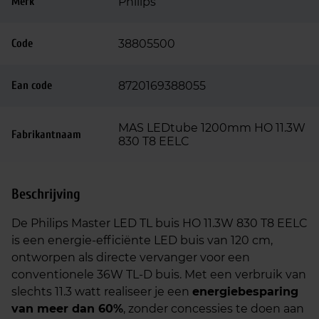
Merk
Philips
Code
38805500
Ean code
8720169388055
MAS LEDtube 1200mm HO 11.3W
Fabrikantnaam
830 T8 EELC
Beschrijving
De Philips Master LED TL buis HO 11.3W 830 T8 EELC
is een energie-efficiënte LED buis van 120 cm,
ontworpen als directe vervanger voor een
conventionele 36W TL-D buis. Met een verbruik van
slechts 11.3 watt realiseer je een
energiebesparing
van meer dan 60%
, zonder concessies te doen aan