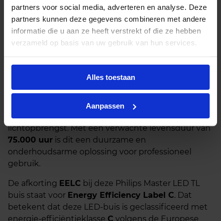
partners voor social media, adverteren en analyse. Deze
meegeleverde LED-starter.
partners kunnen deze gegevens combineren met andere
Netspanning (AC mains):
Verwijder of overbrug
informatie die u aan ze heeft verstrekt of die ze hebben
het voorschakelapparaat en sluit de buis direct
verzameld op basis van uw gebruik van hun services.
aan op 220–240V.
De Master LED TL buis HO-serie is ontworpen voor
Alles toestaan
hoge prestaties en een lange levensduur. De brede
lichtbundel van 160° zorgt voor een gelijkmatige
lichtverdeling zonder flikkering of opwarmtijd. De
Aanpassen
buis is niet dimbaar, wat bijdraagt aan een stabiele
lichtopbrengst. Met een verwachte levensduur van
75.000 uur
is dit een duurzame en
onderhoudsarme oplossing voor professioneel
gebruik.
De afkorting
EELC
bij deze Philips Master LED TL
buis staat voor
Energy Efficiency Label C
. Dat
betekent dat deze LED-buis is geclassificeerd met
energie-efficiëntieklasse
C
volgens de Europese