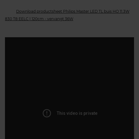
Download productsheet Philips Master LED TL buis HO 11.3W
830 T8 EELC | 120cm - vervangt 36W