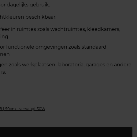
r dagelijks gebruik.
chtkleuren beschikbaar:
feer in ruimtes zoals wachtruimtes, kleedkamers,
ling
voor functionele omgevingen zoals standaard
jnen
gen zoals werkplaatsen, laboratoria, garages en andere
is.
8 | 90cm - vervangt 30W