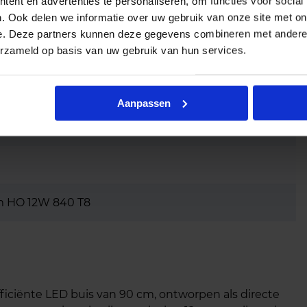
ent en advertenties te personaliseren, om functies voor social
. Ook delen we informatie over uw gebruik van onze site met on
e. Deze partners kunnen deze gegevens combineren met andere i
erzameld op basis van uw gebruik van hun services.
Aanpassen
 HO 12W 840 T8
fficiënte LED buis van 90 cm, ontworpen als directe