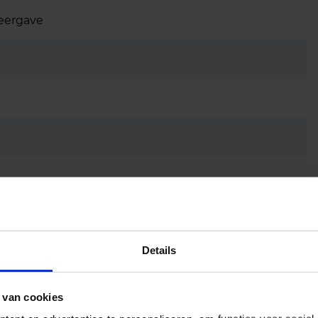
eergave
Details
Netspanning (AC mains)
 van cookies