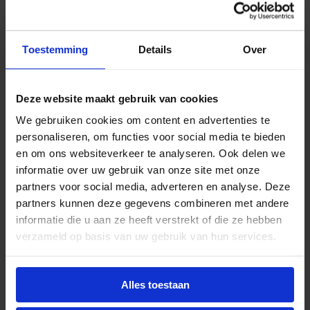
l
j
i
s
j
i
Beschrijving
Toestemming
Details
Over
k
s
e
:
Philips Ledinaire WT065C: Krachtige en
p
€
Waterdichte LED Montagebalken voor Elke
Deze website maakt gebruik van cookies
r
3
Toepassing
i
6
We gebruiken cookies om content en advertenties te
De Philips Ledinaire WT065C serie biedt een
j
,
personaliseren, om functies voor social media te bieden
assortiment van robuuste en waterdichte LED
s
5
en om ons websiteverkeer te analyseren. Ook delen we
montagebalken, ideaal voor veeleisende
w
5
informatie over uw gebruik van onze site met onze
omgevingen waar betrouwbare en efficiënte
a
.
partners voor social media, adverteren en analyse. Deze
verlichting essentieel is. Deze serie omvat vier
s
partners kunnen deze gegevens combineren met andere
modellen in twee lengtes (120cm en 150cm), elk
:
informatie die u aan ze heeft verstrekt of die ze hebben
met multilumen instellingen en optionele
€
verzameld op basis van uw gebruik van hun services.
doorvoerbedrading voor extra flexibiliteit.
5
1
Belangrijkste kenmerken:
Alles toestaan
,
0
Multilumen: Elke montagebalk is voorzien van