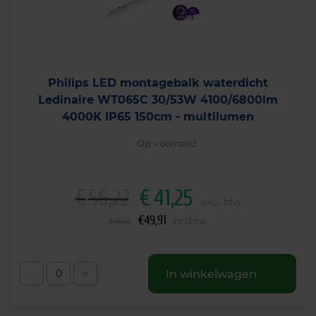
Philips LED montagebalk waterdicht
Ledinaire WT065C 30/53W 4100/6800lm
4000K IP65 150cm - multilumen
Op voorraad
€
56,22
€
41,25
O
H
excl. btw
o
u
€
49,91
incl.btw
€
68,03
r
i
s
d
p
i
-
+
In winkelwagen
r
g
o
e
n
p