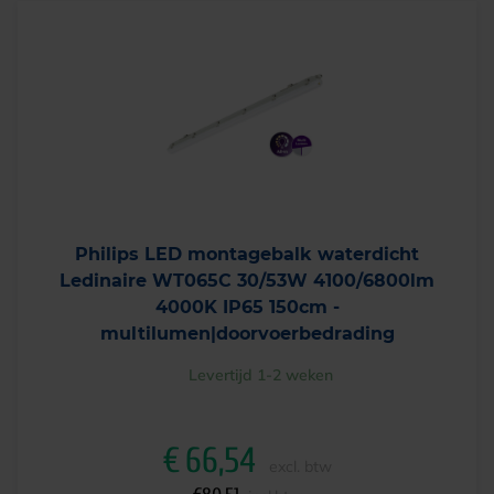
k
r
e
i
l
j
i
s
j
i
k
s
e
:
p
€
r
4
Philips LED montagebalk waterdicht
i
1
Ledinaire WT065C 30/53W 4100/6800lm
j
,
4000K IP65 150cm -
s
2
multilumen|doorvoerbedrading
w
5
a
.
Levertijd 1-2 weken
s
:
€
€
66,54
excl. btw
5