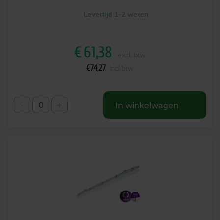
Levertijd 1-2 weken
€
61,38
excl. btw
€
74,27
incl.btw
-
+
In winkelwagen