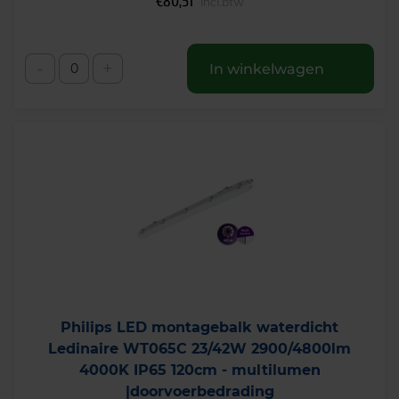
€
80,51
6
incl.btw
,
2
2
-
+
In winkelwagen
.
Philips LED montagebalk waterdicht
Ledinaire WT065C 23/42W 2900/4800lm
4000K IP65 120cm - multilumen
|doorvoerbedrading