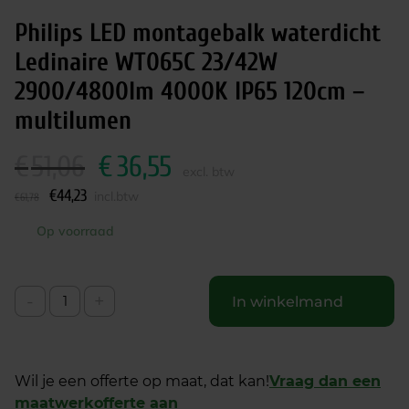
Philips LED montagebalk waterdicht
Ledinaire WT065C 23/42W
2900/4800lm 4000K IP65 120cm –
multilumen
€
51,06
€
36,55
O
H
excl. btw
o
u
€
44,23
incl.btw
€
61,78
r
i
s
d
Op voorraad
p
i
r
g
o
e
-
+
In winkelmand
n
p
k
r
e
i
l
j
Wil je een offerte op maat, dat kan!
Vraag dan een
i
s
maatwerkofferte aan