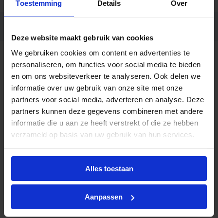
Toestemming
Details
Over
Ean code
8720169500211
Deze website maakt gebruik van cookies
We gebruiken cookies om content en advertenties te
WT065C LED29_48S/840 PSU
Fabrikantnaam
L1200
personaliseren, om functies voor social media te bieden
en om ons websiteverkeer te analyseren. Ook delen we
informatie over uw gebruik van onze site met onze
Beschrijving
partners voor social media, adverteren en analyse. Deze
partners kunnen deze gegevens combineren met andere
De Philips Ledinaire WT065C LED montagebalk is
informatie die u aan ze heeft verstrekt of die ze hebben
een betrouwbare en efficiënte
verzameld op basis van uw gebruik van hun services.
verlichtingsoplossing voor toepassingen waar
robuustheid en flexibiliteit vereist zijn. Deze
uitvoering met een lengte van 120 centimeter is
Alles toestaan
ontworpen voor industriële en utilitaire
omgevingen zoals magazijnen, werkplaatsen,
Aanpassen
bergingen en parkeergarages.