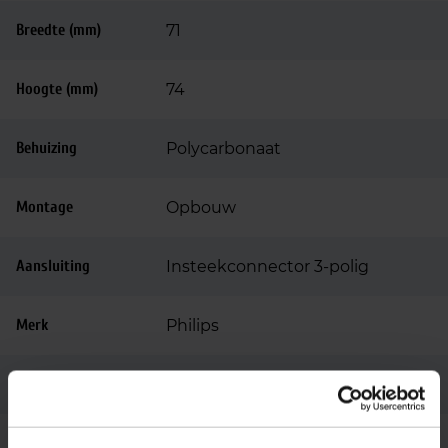
Breedte (mm)
71
Hoogte (mm)
74
Behuizing
Polycarbonaat
Montage
Opbouw
Aansluiting
Insteekconnector 3-polig
Merk
Philips
Garantie
3 jaar
Code
50021199