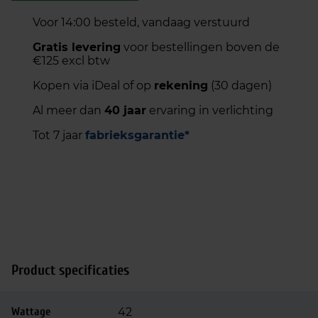
j
i
Voor 14:00 besteld, vandaag verstuurd
k
s
e
:
Gratis levering
voor bestellingen boven de
€125 excl btw
p
€
r
3
Kopen via iDeal of op
rekening
(30 dagen)
i
6
Al meer dan
40 jaar
ervaring in verlichting
j
,
s
5
Tot 7 jaar
fabrieksgarantie*
w
5
a
.
s
:
€
5
1
,
Product specificaties
0
6
Wattage
42
.