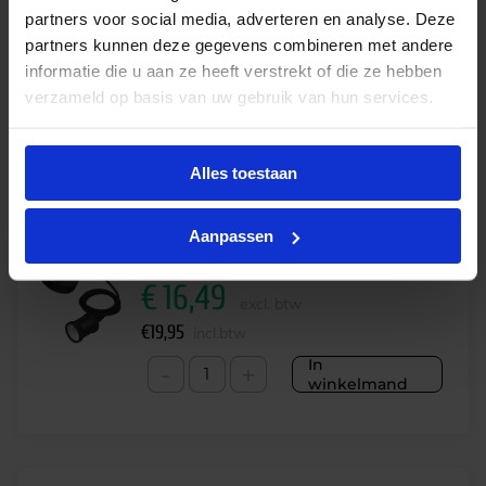
In
-
+
partners voor social media, adverteren en analyse. Deze
winkelmand
partners kunnen deze gegevens combineren met andere
informatie die u aan ze heeft verstrekt of die ze hebben
verzameld op basis van uw gebruik van hun services.
Alles toestaan
Alternatieve producten
Aanpassen
Philips cord Classic E27 zwart
€
16,49
excl. btw
€
19,95
incl.btw
In
-
+
winkelmand