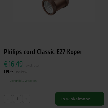
Philips cord Classic E27 Koper
€
16,49
excl. btw
€
19,95
incl.btw
Levertijd 1-2 weken
-
+
In winkelmand