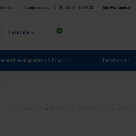
Over ons
Klantenservice
Tel: 0348 – 20 90 00
info@lichtunie.nl
0
Lichtadvies
Voorschakelapparaten & Drivers
Toebehoren
at
/
Producten
/
Osram Parathom Pin 4.8W 827 G9 – vervangt 50W