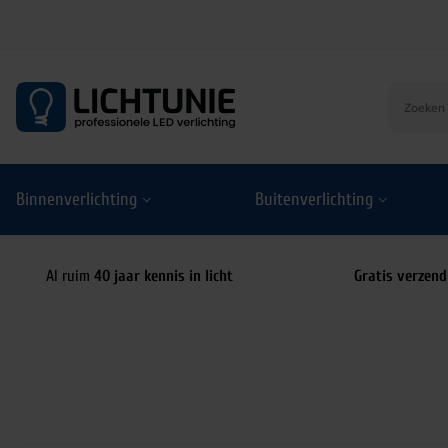
S
k
i
p
t
o
Binnenverlichting
Buitenverlichting
c
o
n
t
Al ruim
40 jaar kennis in licht
Gratis verzend
e
n
t