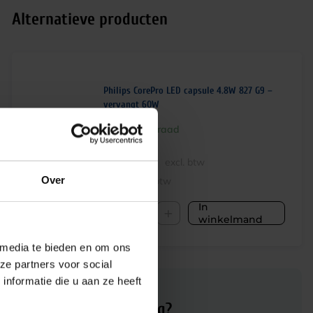
Alternatieve producten
Philips CorePro LED capsule 4.8W 827 G9 –
vervangt 60W
Op voorraad
€
10,25
excl. btw
Over
€
12,40
incl.btw
In
-
+
winkelmand
 media te bieden en om ons
ze partners voor social
nformatie die u aan ze heeft
Advies of hulp nodig?