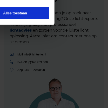
Heb je advies nodig of ben je op zoek naar
Alles toestaan
een alternatieve oplossing? Onze lichtexperts
helpen je graag met professioneel
lichtadvies
en zorgen voor de juiste licht
oplossing. Aarzel niet om contact met ons op
te nemen.
Mail
info@lichtunie.nl
Bel
+31(0)348 209 000
App
0348 – 20 90 00