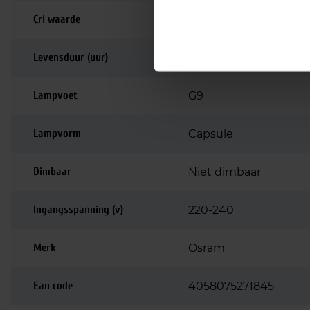
Cri waarde
80-89 | Goede kleurw
Levensduur (uur)
15.000
Lampvoet
G9
Lampvorm
Capsule
Dimbaar
Niet dimbaar
Ingangsspanning (v)
220-240
Merk
Osram
Ean code
4058075271845