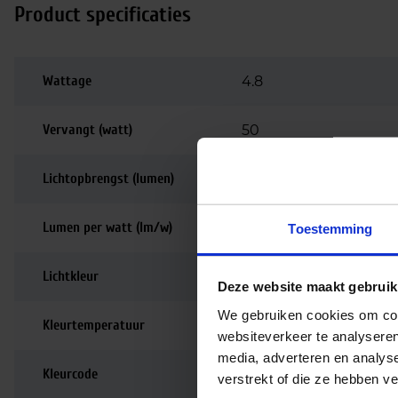
Product specificaties
Wattage
4.8
Vervangt (watt)
50
Lichtopbrengst (lumen)
600
Lumen per watt (lm/w)
125
Toestemming
Lichtkleur
2700K
Deze website maakt gebruik
We gebruiken cookies om cont
Kleurtemperatuur
2700K | Zeer warm wi
websiteverkeer te analyseren
media, adverteren en analys
Kleurcode
827
verstrekt of die ze hebben v