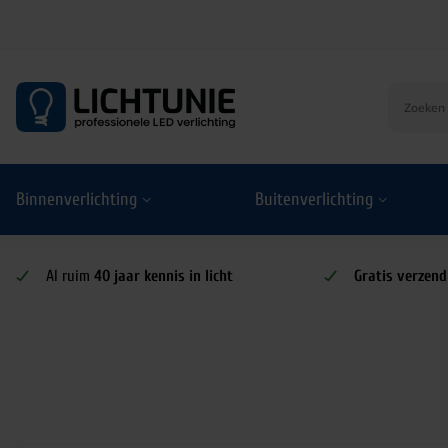
S
k
i
p
t
o
Binnenverlichting
Buitenverlichting
c
o
n
t
Al ruim
40 jaar kennis in licht
Gratis verzend
e
n
t