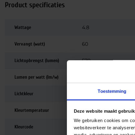
Product specificaties
Wattage
4.8
Vervangt (watt)
60
Lichtopbrengst (lumen)
570
Lumen per watt (lm/w)
118
Toestemming
Lichtkleur
2700K
Kleurtemperatuur
2700K | Zeer warm wi
Deze website maakt gebruik
We gebruiken cookies om cont
Kleurcode
827
websiteverkeer te analyseren
media, adverteren en analys