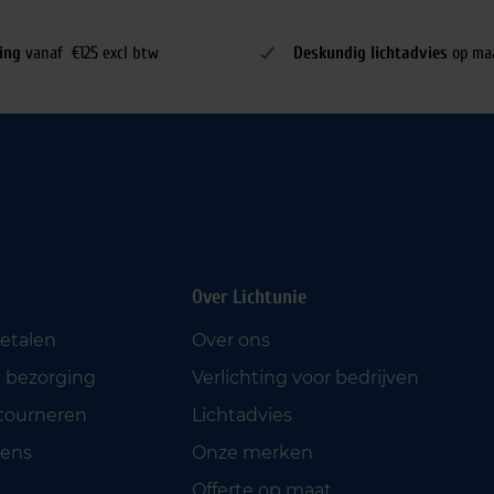
ing
vanaf €125 excl btw
Deskundig lichtadvies
op ma
Over Lichtunie
betalen
Over ons
 bezorging
Verlichting voor bedrijven
etourneren
Lichtadvies
ens
Onze merken
Offerte op maat