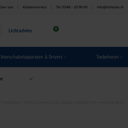
Over ons
Klantenservice
Tel: 0348 – 20 90 00
info@lichtunie.nl
0
Lichtadvies
Voorschakelapparaten & Drivers
Toebehoren
at
/
Producten
/
Philips CorePro LED capsule 4.8W 827 G9 – vervangt 60W