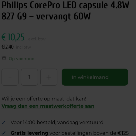
Philips CorePro LED capsule 4.8W
827 G9 – vervangt 60W
€
10,25
excl. btw
€
12,40
incl.btw
Op voorraad
-
+
In winkelmand
Wil je een offerte op maat, dat kan!
Vraag dan een maatwerkofferte aan
Voor 14:00 besteld, vandaag verstuurd
Gratis levering
voor bestellingen boven de €125