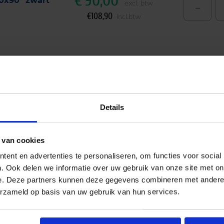
€
90,00
0x90° zwart
-
excl. btw
€
108,90
incl.btw
lspot 3-fase
€
90,00
60x90° zwart
-
excl. btw
Details
€
108,90
incl.btw
 van cookies
ent en advertenties te personaliseren, om functies voor social
. Ook delen we informatie over uw gebruik van onze site met on
e. Deze partners kunnen deze gegevens combineren met andere i
erzameld op basis van uw gebruik van hun services.
lspot 3-fase
€
93,33
60x90° zwart
-
excl. btw
€
112,93
incl.btw