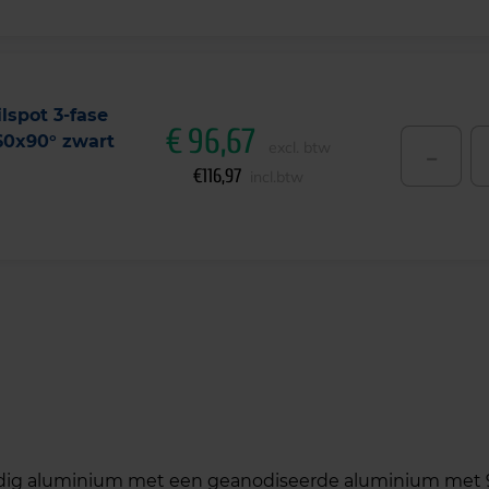
lspot 3-fase
€
96,67
0x90° zwart
-
excl. btw
€
116,97
incl.btw
ig aluminium met een geanodiseerde aluminium met 90×6