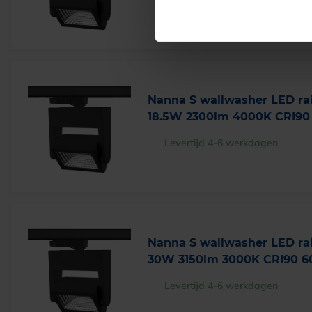
Levertijd 4-6 werkdagen
Nanna S wallwasher LED rai
18.5W 2300lm 4000K CRI90
Levertijd 4-6 werkdagen
Nanna S wallwasher LED rai
30W 3150lm 3000K CRI90 6
Levertijd 4-6 werkdagen