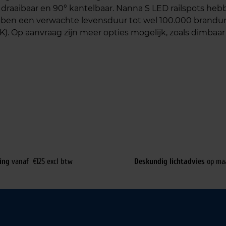
0° draaibaar en 90° kantelbaar. Nanna S LED railspots h
bben een verwachte levensduur tot wel 100.000 branduren
K). Op aanvraag zijn meer opties mogelijk, zoals dimbaa
ing
vanaf €125 excl btw
Deskundig lichtadvies
op ma