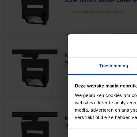
9.5W 1100lm 3000K CRI90 6
Levertijd 4-6 werkdagen
Nanna S wallwasher LED rai
9.5W 1200lm 4000K CRI90 
Toestemming
Levertijd 4-6 werkdagen
Deze website maakt gebruik
We gebruiken cookies om cont
websiteverkeer te analyseren
media, adverteren en analys
verstrekt of die ze hebben v
Nanna S wallwasher LED rai
18.5W 2100lm 3000K CRI90 