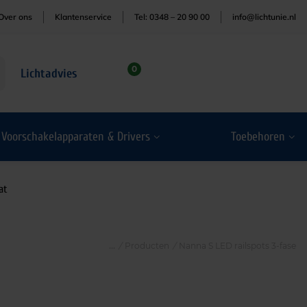
Over ons
Klantenservice
Tel: 0348 – 20 90 00
info@lichtunie.nl
0
Lichtadvies
Voorschakelapparaten & Drivers
Toebehoren
at
/
Producten
/
Nanna S LED railspots 3-fase