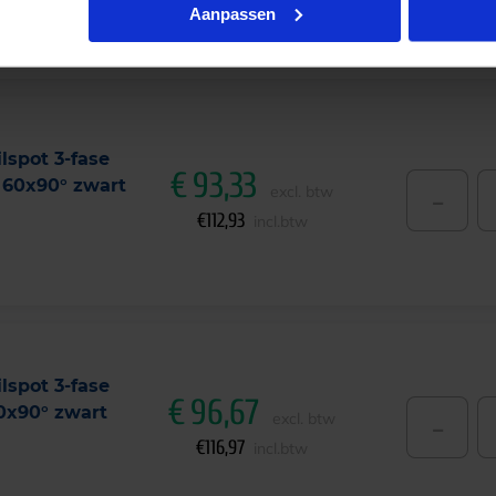
Aanpassen
lspot 3-fase
€
93,33
 60x90° zwart
-
excl. btw
€
112,93
incl.btw
lspot 3-fase
€
96,67
0x90° zwart
-
excl. btw
€
116,97
incl.btw