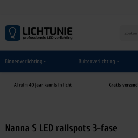
S
k
i
p
t
o
Binnenverlichting
Buitenverlichting
c
o
n
t
Al ruim
40 jaar kennis in licht
Gratis verzend
e
n
t
Nanna S LED railspots 3-fase