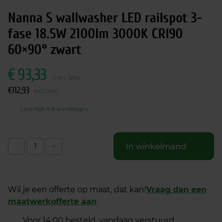
Nanna S wallwasher LED railspot 3-
fase 18.5W 2100lm 3000K CRI90
60×90° zwart
€
93,33
excl. btw
€
112,93
incl.btw
Levertijd 4-6 werkdagen
-
+
In winkelmand
Wil je een offerte op maat, dat kan!
Vraag dan een
maatwerkofferte aan
Voor 14:00 besteld, vandaag verstuurd