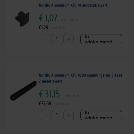
Nordic Aluminium XTS 41 eindstuk zwart
€
1,07
excl. btw
€
1,29
incl.btw
In
-
+
winkelmand
Nordic Aluminium XTS 4200 spanningsrail 3-fase
2 meter zwart
€
31,15
excl. btw
€
37,69
incl.btw
In
-
+
winkelmand