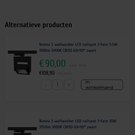
Alternatieve producten
Nanna S wallwasher LED railspot 3-fase 9.5W
1100lm 3000K CRI90 60×90° zwart
€
90,00
excl. btw
€
108,90
incl.btw
In
-
+
winkelmand
Nanna S wallwasher LED railspot 3-fase 30W
3150lm 3000K CRI90 60×90° zwart