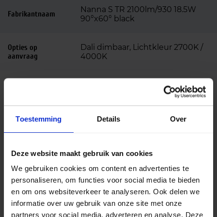
Nanna S TR 2100lm/930 18.5W
Fabrikantnaam
90°x60° black
Dali dimbaar, Lichtkleur 2700K /
Opties op
aanvraag
4000K
Beschrijving
De Oxford LED railspots zijn gemaakt van
Toestemming
Details
Over
hoogwaardig aluminium met een geanodiseerde
aluminium met 90×60° reflector. Met deze reflector
belicht je winkelschappen perfect uit. De LED
Deze website maakt gebruik van cookies
railspots zijn 350° draaibaar en 90° kantelbaar.
We gebruiken cookies om content en advertenties te
Oxford LED railspots hebben een hoge
personaliseren, om functies voor social media te bieden
kleurweergave (CRI 80-89). De LED railspots zijn
en om ons websiteverkeer te analyseren. Ook delen we
voorzien van Philips LED modules en hebben een
informatie over uw gebruik van onze site met onze
verwachte levensduur tot wel 100.000 branduren.
partners voor social media, adverteren en analyse. Deze
De LED railspot serie is standaard verkrijgbaar in de