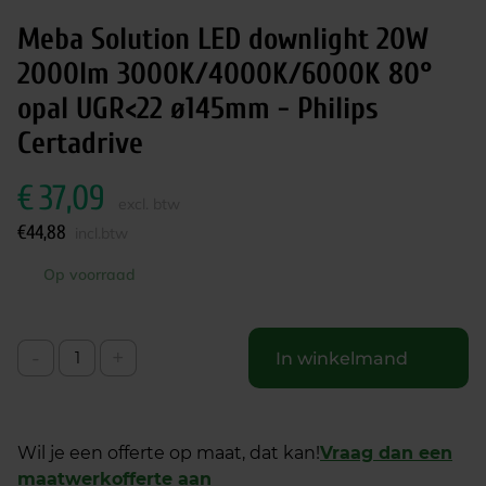
Meba Solution LED downlight 20W
2000lm 3000K/4000K/6000K 80°
opal UGR<22 ø145mm - Philips
Certadrive
€
37,09
excl. btw
€
44,88
incl.btw
Op voorraad
-
+
In winkelmand
Wil je een offerte op maat, dat kan!
Vraag dan een
maatwerkofferte aan