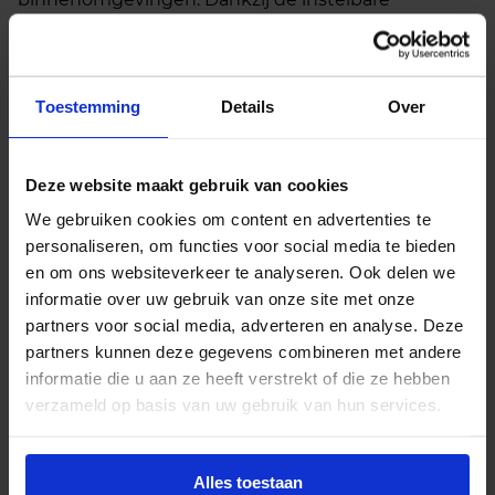
kleurtemperatuur van 3000K (warmwit), 4000K
(koelwit) en 6000K (daglichtwit) is de lichtsfeer
eenvoudig af te stemmen op de ruimte en het
gebruiksmoment.
Toestemming
Details
Over
De downlight is voorzien van een opalen
afscherming met een brede stralingshoek van 80°,
Deze website maakt gebruik van cookies
wat zorgt voor een gelijkmatige lichtverdeling. De
We gebruiken cookies om content en advertenties te
lage verblindingswaarde (UGR<22) maakt hem
personaliseren, om functies voor social media te bieden
geschikt voor algemene verlichting zonder visuele
en om ons websiteverkeer te analyseren. Ook delen we
hinder. Met een gatmaat van ø145 mm is hij
informatie over uw gebruik van onze site met onze
geschikt voor middelgrote inbouwopeningen. Het
partners voor social media, adverteren en analyse. Deze
strakke ontwerp zorgt voor een nette afwerking en
partners kunnen deze gegevens combineren met andere
eenvoudige montage.
informatie die u aan ze heeft verstrekt of die ze hebben
verzameld op basis van uw gebruik van hun services.
Deze uitvoering is uitgerust met een Philips
Certadrive driver, wat garant staat voor stabiele
prestaties en een lange levensduur. De spot is
Alles toestaan
flikkervrij en ontworpen voor directe aansluiting op