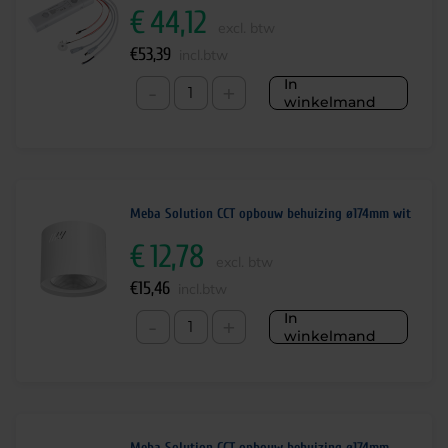
€
44,12
excl. btw
€
53,39
incl.btw
In
-
+
winkelmand
Meba Solution CCT opbouw behuizing ø174mm wit
€
12,78
excl. btw
€
15,46
incl.btw
In
-
+
winkelmand
Meba Solution CCT opbouw behuizing ø174mm