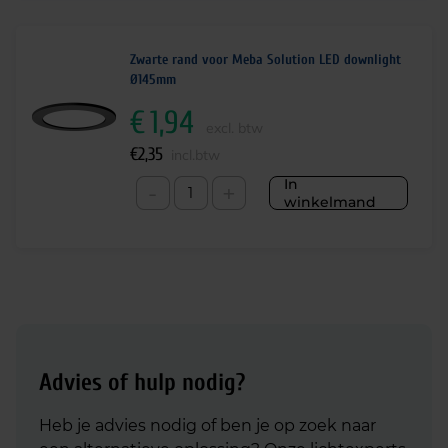
Zwarte rand voor Meba Solution LED downlight
Ø145mm
€
1,94
excl. btw
€
2,35
incl.btw
In
-
+
winkelmand
Advies of hulp nodig?
Heb je advies nodig of ben je op zoek naar