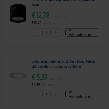
zwart
€
12,78
excl. btw
€
15,46
incl.btw
In
-
+
winkelmand
Verloopring buitenmaat ø210mm Meba Solution
LED downlight – zaagmaat ø155mm
€
5,33
excl. btw
€
6,45
incl.btw
In
-
+
winkelmand