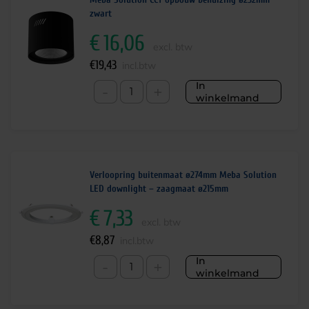
zwart
€
16,06
excl. btw
€
19,43
incl.btw
In
-
+
winkelmand
Verloopring buitenmaat ø274mm Meba Solution
LED downlight – zaagmaat ø215mm
€
7,33
excl. btw
€
8,87
incl.btw
In
-
+
winkelmand