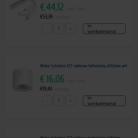
€
44,12
excl. btw
€
53,39
incl.btw
In
-
+
winkelmand
Meba Solution CCT opbouw behuizing ø232mm wit
€
16,06
excl. btw
€
19,43
incl.btw
In
-
+
winkelmand
Meba Solution CCT opbouw behuizing ø232mm