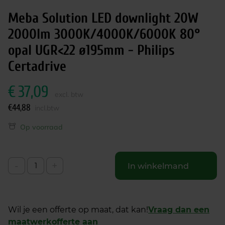
Meba Solution LED downlight 20W
2000lm 3000K/4000K/6000K 80°
opal UGR<22 ø195mm - Philips
Certadrive
€
37,09
excl. btw
€
44,88
incl.btw
Op voorraad
-
+
In winkelmand
Wil je een offerte op maat, dat kan!
Vraag dan een
maatwerkofferte aan