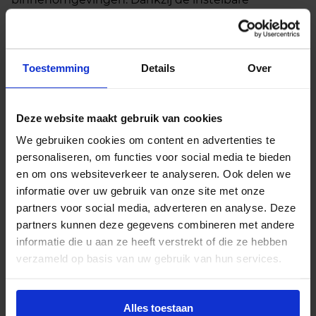
kleurtemperatuur van 3000K (warmwit), 4000K
(koelwit) en 6000K (daglichtwit) is de lichtsfeer
eenvoudig af te stemmen op de ruimte en het
gebruiksmoment.
Toestemming
Details
Over
De armatuur is voorzien van een opalen
afscherming met een brede stralingshoek van 80°,
Deze website maakt gebruik van cookies
wat zorgt voor een gelijkmatige lichtverdeling. De
We gebruiken cookies om content en advertenties te
lage verblindingswaarde (UGR<22) maakt hem
personaliseren, om functies voor social media te bieden
geschikt voor algemene verlichting zonder visuele
en om ons websiteverkeer te analyseren. Ook delen we
hinder. Met een gatmaat van ø195 mm is hij ideaal
informatie over uw gebruik van onze site met onze
voor grotere inbouwopeningen. Het strakke
partners voor social media, adverteren en analyse. Deze
ontwerp zorgt voor een nette afwerking en
partners kunnen deze gegevens combineren met andere
eenvoudige montage.
informatie die u aan ze heeft verstrekt of die ze hebben
verzameld op basis van uw gebruik van hun services.
Deze uitvoering is uitgerust met een Philips
Certadrive driver, wat garant staat voor stabiele
prestaties en een lange levensduur. De spot is
Alles toestaan
flikkervrij en ontworpen voor directe aansluiting op