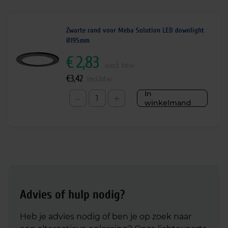
Zwarte rand voor Meba Solution LED downlight
Ø195mm
€
2,83
excl. btw
€
3,42
incl.btw
In
-
+
winkelmand
Advies of hulp nodig?
Heb je advies nodig of ben je op zoek naar