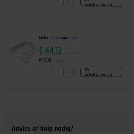
-
+
winkelmand
Meba nood 3 uurs accu
€
44,12
excl. btw
€
53,39
incl.btw
In
-
+
winkelmand
Advies of hulp nodig?