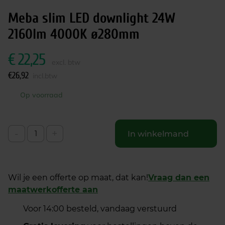
Meba slim LED downlight 24W
2160lm 4000K ø280mm
€
22,25
excl. btw
€
26,92
incl.btw
Op voorraad
-
+
In winkelmand
Wil je een offerte op maat, dat kan!
Vraag dan een
maatwerkofferte aan
Voor 14:00 besteld, vandaag verstuurd