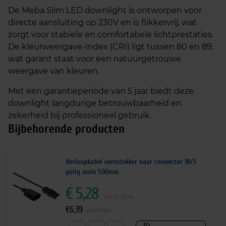
De Meba Slim LED downlight is ontworpen voor
directe aansluiting op 230V en is flikkervrij, wat
zorgt voor stabiele en comfortabele lichtprestaties.
De kleurweergave-index (CRI) ligt tussen 80 en 89,
wat garant staat voor een natuurgetrouwe
weergave van kleuren.
Met een garantieperiode van 5 jaar biedt deze
downlight langdurige betrouwbaarheid en
zekerheid bij professioneel gebruik.
Bijbehorende producten
Verloopkabel eurostekker naar connector 18/3
polig male 500mm
€
5,28
excl. btw
€
6,39
incl.btw
In