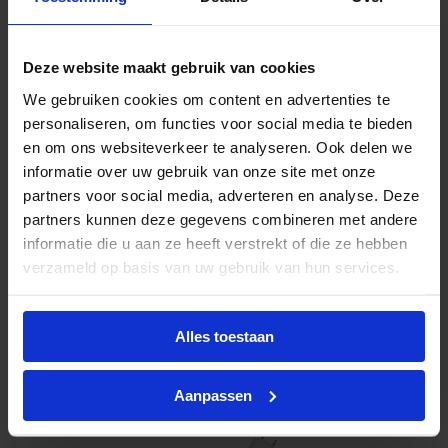
Deze website maakt gebruik van cookies
Ledvance LED TL buis HF P 14W 865 T8 |
We gebruiken cookies om content en advertenties te
120cm - vervangt 36W
personaliseren, om functies voor social media te bieden
en om ons websiteverkeer te analyseren. Ook delen we
Levertijd 2-4 weken
informatie over uw gebruik van onze site met onze
partners voor social media, adverteren en analyse. Deze
partners kunnen deze gegevens combineren met andere
€
18,38
excl. btw
informatie die u aan ze heeft verstrekt of die ze hebben
€
22,24
verzameld op basis van uw gebruik van hun services.
incl.btw
Alles toestaan
-
+
In winkelwagen
Aanpassen