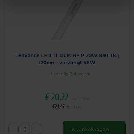
Ledvance LED TL buis HF P 20W 830 T8 |
120cm - vervangt 58W
Levertijd 2-4 weken
€
20,22
excl. btw
€
24,47
incl.btw
-
+
In winkelwagen