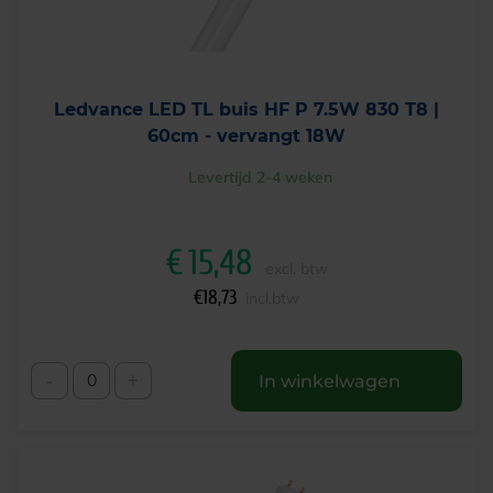
Ledvance LED TL buis HF P 7.5W 830 T8 |
60cm - vervangt 18W
Levertijd 2-4 weken
€
15,48
excl. btw
€
18,73
incl.btw
-
+
In winkelwagen