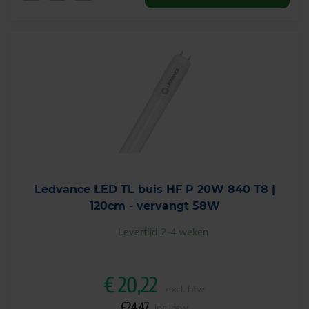
Ledvance LED TL buis HF P 20W 840 T8 |
120cm - vervangt 58W
Levertijd 2-4 weken
€
20,22
excl. btw
€
24,47
incl.btw