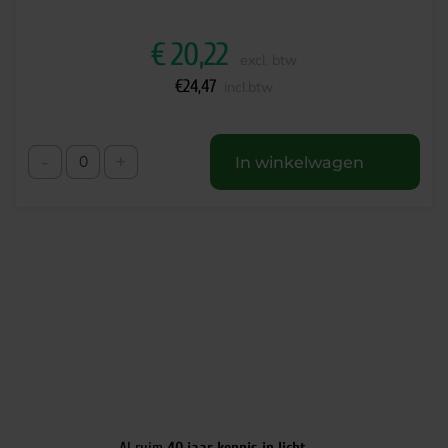
€
20,22
excl. btw
€
24,47
incl.btw
-
+
In winkelwagen