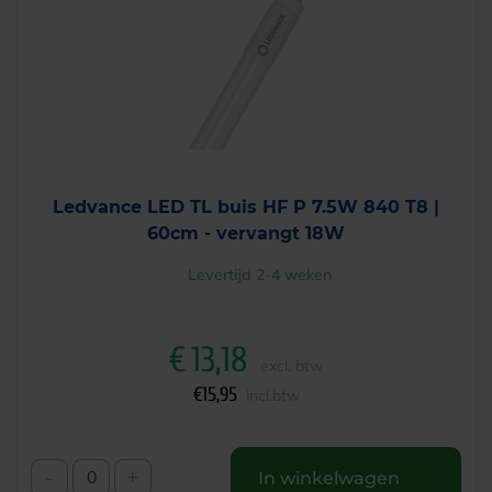
Ledvance LED TL buis HF P 7.5W 840 T8 |
60cm - vervangt 18W
Levertijd 2-4 weken
€
13,18
excl. btw
€
15,95
incl.btw
-
+
In winkelwagen