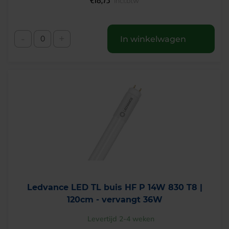
€
18,73
incl.btw
-
+
In winkelwagen
Ledvance LED TL buis HF P 14W 830 T8 |
120cm - vervangt 36W
Levertijd 2-4 weken