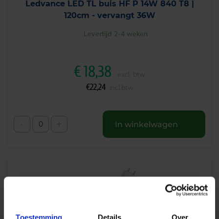
Ledvance LED TL buis HF P 14W 840 T8 |
120cm - vervangt 36W
Levertijd 2-4 weken
€
18,38
excl. btw
€
22,24
incl.btw
-
+
In winkelwagen
Toestemming
Details
Over