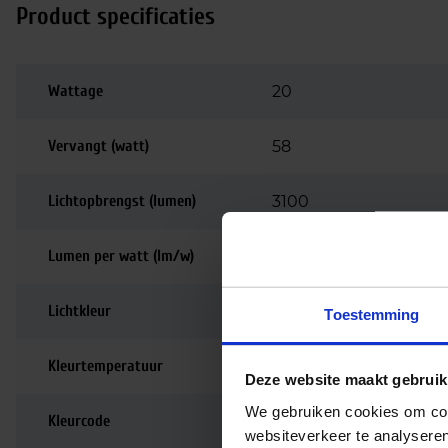
Product specificaties
Wattage
20
Vervangt (watt)
58
Lichtopbrengst (lumen)
3100
Lumen per watt (lm/w)
155
Lichtkleur
6500K
Toestemming
Kleurtemperatuur
6500K | Daglicht
Deze website maakt gebruik
We gebruiken cookies om cont
Kleurcode
865
websiteverkeer te analyseren