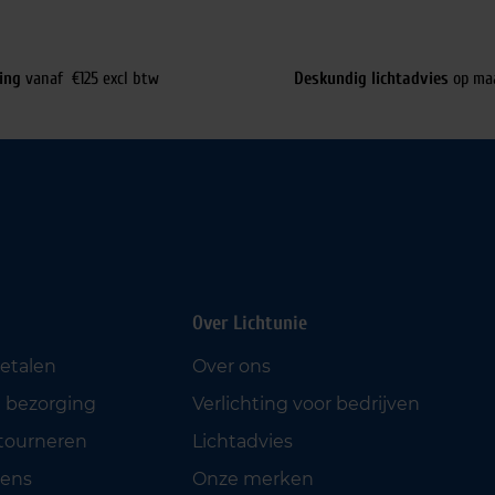
ing
vanaf €125 excl btw
Deskundig lichtadvies
op ma
Over Lichtunie
betalen
Over ons
 bezorging
Verlichting voor bedrijven
etourneren
Lichtadvies
ens
Onze merken