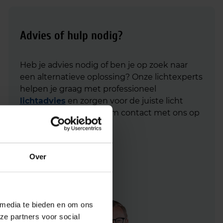
Advies of hulp nodig?
Heb je advies nodig of ben je op zoek naar
een alternatieve oplossing? Onze lichtexperts
helpen je graag met professioneel
lichtadvies
en zorgen voor de juiste licht
oplossing. Aarzel niet om contact met ons op
te nemen.
Mail
info@lichtunie.nl
Over
Bel
+31(0)348 209 000
App
0348 – 20 90 00
 media te bieden en om ons
ze partners voor social