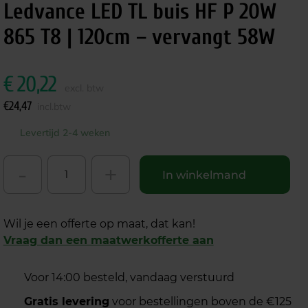
Ledvance LED TL buis HF P 20W
865 T8 | 120cm – vervangt 58W
€
20,22
excl. btw
€
24,47
incl.btw
Levertijd 2-4 weken
-
+
In winkelmand
Wil je een offerte op maat, dat kan!
Vraag dan een maatwerkofferte aan
Voor 14:00 besteld, vandaag verstuurd
Gratis levering
voor bestellingen boven de €125