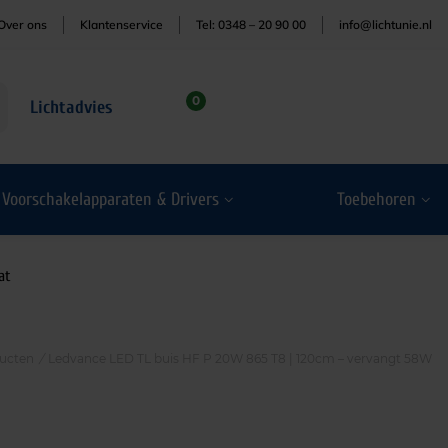
Over ons
Klantenservice
Tel: 0348 – 20 90 00
info@lichtunie.nl
0
Lichtadvies
Voorschakelapparaten & Drivers
Toebehoren
at
ucten
/
Ledvance LED TL buis HF P 20W 865 T8 | 120cm – vervangt 58W