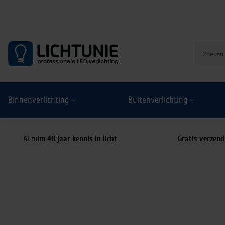
S
k
i
p
t
o
Binnenverlichting
Buitenverlichting
c
o
n
t
Al ruim
40 jaar kennis in licht
Gratis verzend
e
n
t