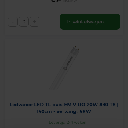
€
7,74
incl.btw
-
+
In winkelwagen
Ledvance LED TL buis EM V UO 20W 830 T8 |
150cm - vervangt 58W
Levertijd 2-4 weken