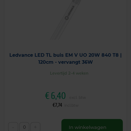
Ledvance LED TL buis EM V UO 20W 840 T8 |
120cm - vervangt 36W
Levertijd 2-4 weken
€
6,40
excl. btw
€
7,74
incl.btw
-
+
In winkelwagen