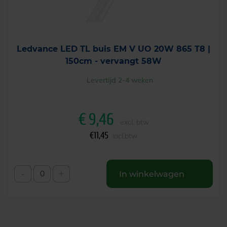
Ledvance LED TL buis EM V UO 20W 865 T8 |
150cm - vervangt 58W
Levertijd 2-4 weken
€
9,46
excl. btw
€
11,45
incl.btw
-
+
In winkelwagen