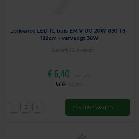
Ledvance LED TL buis EM V UO 20W 830 T8 |
120cm - vervangt 36W
Levertijd 2-4 weken
€
6,40
excl. btw
€
7,74
incl.btw
-
+
In winkelwagen