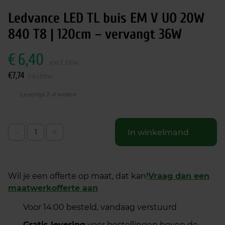
Ledvance LED TL buis EM V UO 20W
840 T8 | 120cm – vervangt 36W
€
6,40
excl. btw
€
7,74
incl.btw
Levertijd 2-4 weken
-
+
In winkelmand
Wil je een offerte op maat, dat kan!
Vraag dan een
maatwerkofferte aan
Voor 14:00 besteld, vandaag verstuurd
Gratis levering
voor bestellingen boven de