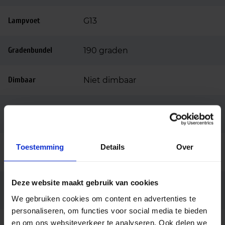
Lampvoet
G13
Gradenbundel
190 graden
Dimbaar
Niet dimbaar
Ingangsspanning
220-240
(v)
Toestemming
Details
Over
Voorschakelappar
Conventioneel (EM)
aat
Deze website maakt gebruik van cookies
Inclusief led
Ja
starter
We gebruiken cookies om content en advertenties te
personaliseren, om functies voor social media te bieden
en om ons websiteverkeer te analyseren. Ook delen we
Lengte tl buis (cm)
120cm