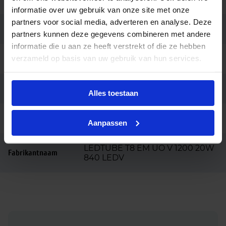
informatie over uw gebruik van onze site met onze
partners voor social media, adverteren en analyse. Deze
Lengte (mm)
1200
partners kunnen deze gegevens combineren met andere
informatie die u aan ze heeft verstrekt of die ze hebben
verzameld op basis van uw gebruik van hun services.
Diameter (mm)
26
Merk
Ledvance
Alles toestaan
Ean code
4099854038402
Aanpassen
LEDTUBE T8 EM UO V 1200 20W
Fabrikantnaam
840 LEDV