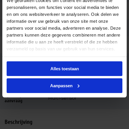
We gebruiken cookies om content en advertenties te
personaliseren, om functies voor social media te bieden
Kleur
Wit
en om ons websiteverkeer te analyseren. Ook delen we
informatie over uw gebruik van onze site met onze
Montage
Opbouw
partners voor social media, adverteren en analyse. Deze
partners kunnen deze gegevens combineren met andere
informatie die u aan ze heeft verstrekt of die ze hebben
Aansluiting
Insteekconnector
verzameld op basis van uw gebruik van hun services.
Garantie
2 jaar
Alles toestaan
Code
LU074914
Aanpassen
Opties op
Multi-sensor
aanvraag
Beschrijving