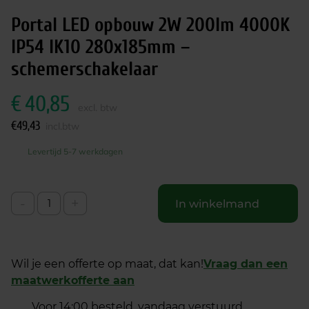
Portal LED opbouw 2W 200lm 4000K
IP54 IK10 280x185mm –
schemerschakelaar
€
40,85
excl. btw
€
49,43
incl.btw
Levertijd 5-7 werkdagen
-
+
In winkelmand
Wil je een offerte op maat, dat kan!
Vraag dan een
maatwerkofferte aan
Voor 14:00 besteld, vandaag verstuurd