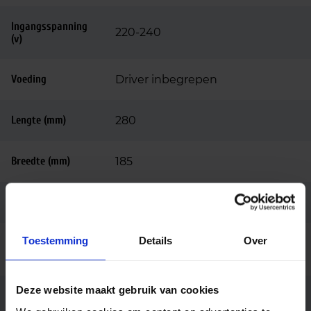
Ingangsspanning
220-240
(v)
Voeding
Driver inbegrepen
Lengte (mm)
280
Breedte (mm)
185
Hoogte (mm)
55
Toestemming
Details
Over
Bedrijfstemperatu
-20 tot +35
ur
Deze website maakt gebruik van cookies
Behuizing
Polycarbonaat