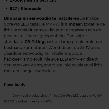
2700K | warm wit licht
827 | Kleurcode
Dimbaar en eenvoudig te installeren
De Philips
CorePro LED capsule MV 4W is
dimbaar
, zodat je de
lichtintensiteit eenvoudig kunt aanpassen aan de
gewenste sfeer of gelegenheid. Dankzij de
standaard
G9-fitting
past de lamp probleemloos in
bestaande armaturen. Werkt direct op 230V en is
daardoor eenvoudig te installeren: oude
halogeenlamp eruit, nieuwe LED erin – en direct
genieten van warm, energiezuinig en sfeervol licht
met een lange levensduur.
Downloads
Download productsheet Philips CorePro LED capsule MV 4W
827 G9 | dimbaar - vervangt 40W