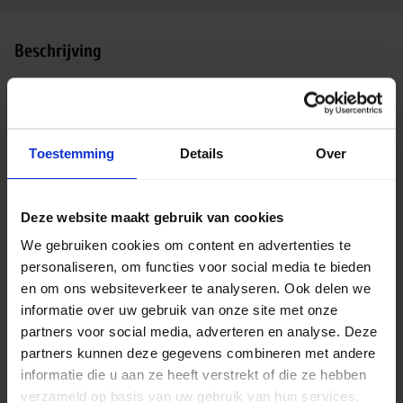
Beschrijving
Philips CorePro LED capsule MV 4W 827 | G9 –
dimbaar – vervangt 40W
Philips CorePro LED capsule serie
De Philips
Toestemming
Details
Over
CorePro LED capsule MV 4W maakt deel uit van de
efficiënte en veelzijdige CorePro LED-serie van
Philips. Deze LED-lamp is ontworpen als directe
Deze website maakt gebruik van cookies
vervanger voor conventionele G9 halogeenlampen
We gebruiken cookies om content en advertenties te
van 40W. Dankzij het compacte ontwerp past de
personaliseren, om functies voor social media te bieden
lamp perfect in kleine armaturen zoals
en om ons websiteverkeer te analyseren. Ook delen we
wandlampen, plafondlampen, hanglampen en
informatie over uw gebruik van onze site met onze
andere decoratieve toepassingen. De lamp biedt
partners voor social media, adverteren en analyse. Deze
dezelfde warme uitstraling als halogeen, maar met
partners kunnen deze gegevens combineren met andere
een veel lager energieverbruik.
informatie die u aan ze heeft verstrekt of die ze hebben
verzameld op basis van uw gebruik van hun services.
Zuinige vervanger
Met een energieverbruik van