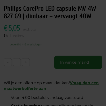
Philips CorePro LED capsule MV 4W
827 G9 | dimbaar – vervangt 40W
€
5,05
excl. btw
€
6,11
incl.btw
Levertijd 4-6 werkdagen
-
+
In winkelmand
Wil je een offerte op maat, dat kan!
Vraag dan een
maatwerkofferte aan
Voor 14:00 besteld, vandaag verstuurd
Gratis levering
voor bestellingen boven de