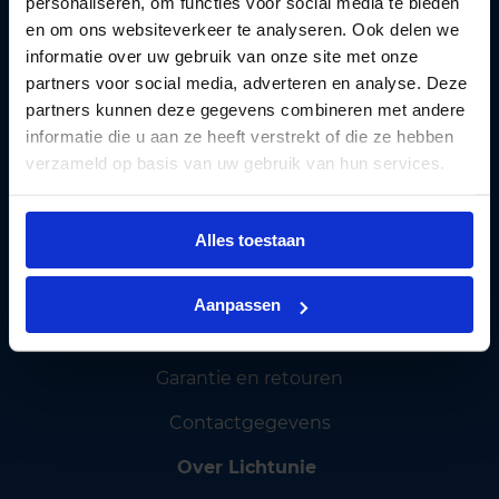
personaliseren, om functies voor social media te bieden
en om ons websiteverkeer te analyseren. Ook delen we
Lichtunie
levert betaalbare LED verlichting aan
informatie over uw gebruik van onze site met onze
zakelijke klanten. Wij helpen
bedrijven
partners voor social media, adverteren en analyse. Deze
overstappen
naar energie besparende verlichting.
partners kunnen deze gegevens combineren met andere
Privacy policy
informatie die u aan ze heeft verstrekt of die ze hebben
verzameld op basis van uw gebruik van hun services.
Cookiebeleid
Algemene voorwaarden
Alles toestaan
Klantenservice
Bestellen en betalen
Aanpassen
Verzending en bezorging
Garantie en retouren
Contactgegevens
Over Lichtunie