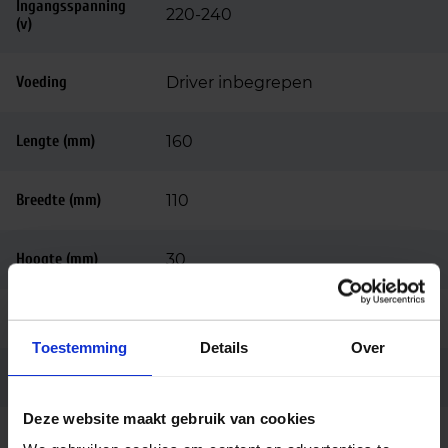
Ingangsspanning
220-240
(v)
Voeding
Driver inbegrepen
Lengte (mm)
160
Breedte (mm)
110
Hoogte (mm)
30
Behuizing
Aluminium
Toestemming
Details
Over
Kleur
Antraciet
Deze website maakt gebruik van cookies
Montage
Opbouw