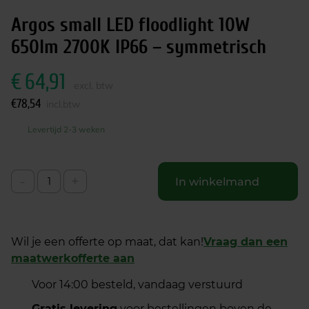
Argos small LED floodlight 10W
650lm 2700K IP66 – symmetrisch
€
64,91
excl. btw
€
78,54
incl.btw
Levertijd 2-3 weken
-
+
In winkelmand
Wil je een offerte op maat, dat kan!
Vraag dan een
maatwerkofferte aan
Voor 14:00 besteld, vandaag verstuurd
Gratis levering
voor bestellingen boven de