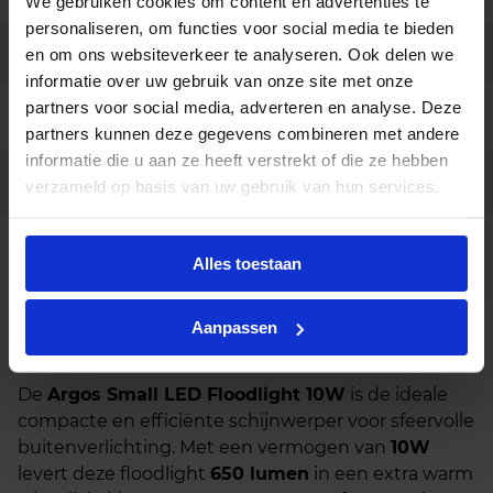
We gebruiken cookies om content en advertenties te
personaliseren, om functies voor social media te bieden
Aansluiting
Draadeinde 1 meter
en om ons websiteverkeer te analyseren. Ook delen we
informatie over uw gebruik van onze site met onze
partners voor social media, adverteren en analyse. Deze
Garantie
5 jaar
partners kunnen deze gegevens combineren met andere
informatie die u aan ze heeft verstrekt of die ze hebben
Code
LU129741
verzameld op basis van uw gebruik van hun services.
Behuizing wit of grijs, Grondpin,
Opties op
Alles toestaan
aanvraag
Mastbevestiging
Aanpassen
Beschrijving
De
Argos Small LED Floodlight 10W
is de ideale
compacte en efficiënte schijnwerper voor sfeervolle
buitenverlichting. Met een vermogen van
10W
levert deze floodlight
650 lumen
in een extra warm