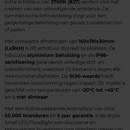
witte lichtkleur van
2700K (827)
, perfect voor het
creëren van een uitnodigende ambiance. De
symmetrische lichtverdeling zorgt voor een
gelijkmatige belichting van gevels, tuinelementen
of paden.
Met compacte afmetingen van
160x110x30mm
(LxBxH)
is dit armatuur discreet te plaatsen. De
robuuste
aluminium behuizing
en de
IP66-
certificering
garanderen volledige stof- en
waterdichtheid, waardoor hij bestand is tegen alle
weersomstandigheden. De
IK06-waarde
biedt
bovendien bescherming tegen impact. Dit model is
geschikt voor temperaturen van
-20°C tot +45°C
en is
niet dimbaar
.
Met een indrukwekkende levensduur van circa
50.000 branduren
en
5 jaar garantie
, is de Argos
Small LED Floodlight een duurzame en
betrouwbare investering voor jarenlang plezier van