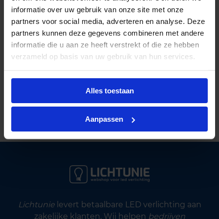
informatie over uw gebruik van onze site met onze
partners voor social media, adverteren en analyse. Deze
partners kunnen deze gegevens combineren met andere
informatie die u aan ze heeft verstrekt of die ze hebben
verzameld op basis van uw gebruik van hun services.
Al ruim
40 jaar kennis in licht
Gratis verzending
vanaf €125 excl btw
Alles toestaan
Deskundig lichtadvies
op maat
Aanpassen
Lichtunie
levert betaalbare LED verlichting aan
zakelijke klanten. Wij helpen
bedrijven