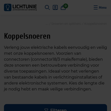
S
0
k
i
p
/
Snoeren en splitters
/
Koppelsnoeren
t
o
Koppelsnoeren
c
o
Verleng jouw elektrische kabels eenvoudig en veilig
n
met onze koppelsnoeren. Voorzien van
t
connectoren (connector18/3 male/female), bieden
e
deze snoeren een betrouwbare verbinding voor
n
diverse toepassingen. Ideaal voor het verlengen
t
van bestaande kabels in verlichtingsinstallaties of
andere elektronische systemen. Kies de lengte die
je nodig hebt en maak veilige verbindingen.
Filteren