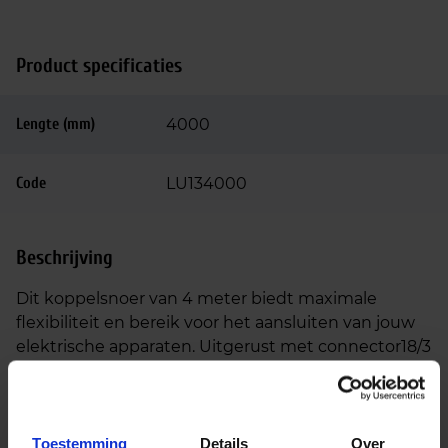
Product specificaties
Lengte (mm)
4000
Code
LU134000
Beschrijving
Dit koppelsnoer van 4 meter biedt maximale
flexibiliteit en bereik voor het aansluiten van jouw
elektrische apparaten. Uitgerust met connector18/3
3×1,5 male/female connectoren, zorgt dit snoer voor
een veilige en betrouwbare verbinding, zelfs over
langere afstanden. Perfect voor gebruik in situaties
waar een grote afstand tussen apparaten en
Toestemming
Details
Over