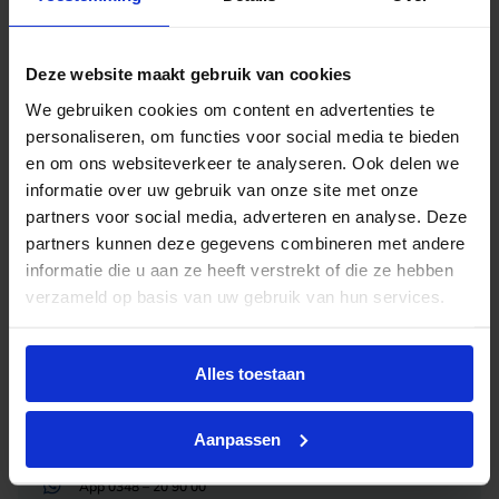
stopcontacten moet worden overbrugd, zoals bij
verlichtingssystemen in grote ruimtes of andere
uitgebreide elektronische installaties.
Deze website maakt gebruik van cookies
We gebruiken cookies om content en advertenties te
personaliseren, om functies voor social media te bieden
en om ons websiteverkeer te analyseren. Ook delen we
informatie over uw gebruik van onze site met onze
Advies of hulp nodig?
partners voor social media, adverteren en analyse. Deze
partners kunnen deze gegevens combineren met andere
Heb je advies nodig of ben je op zoek naar
informatie die u aan ze heeft verstrekt of die ze hebben
een alternatieve oplossing? Onze lichtexperts
verzameld op basis van uw gebruik van hun services.
helpen je graag met professioneel
lichtadvies
en zorgen voor de juiste licht oplossing. Aarzel
niet om contact met ons op te nemen.
Alles toestaan
Mail
info@lichtunie.nl
Aanpassen
Bel
+31(0)348 209 000
App
0348 – 20 90 00