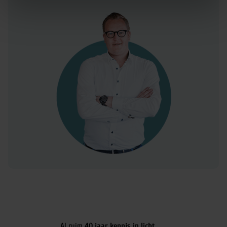
Al ruim
40 jaar kennis in licht