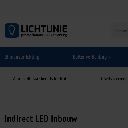
S
k
i
p
t
o
Binnenverlichting
Buitenverlichting
c
o
n
t
Al ruim
40 jaar kennis in licht
Gratis verzend
e
n
t
Indirect LED inbouw