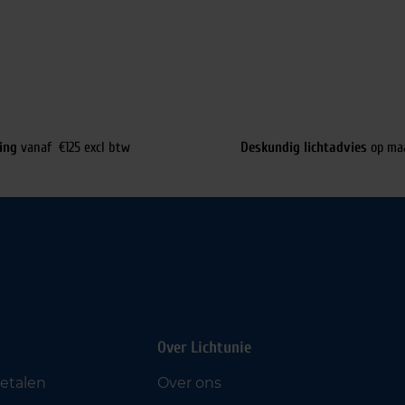
ing
vanaf €125 excl btw
Deskundig lichtadvies
op ma
Over Lichtunie
betalen
Over ons