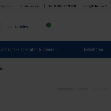
Over ons
Klantenservice
Tel: 0348 – 20 90 00
info@lichtunie.nl
0
Lichtadvies
Voorschakelapparaten & Drivers
Toebehoren
at
/
Producten
/
Indirect LED inbouw