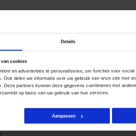
Details
van onze Indirect LED inbouwpanelen. Deze armaturen
matig lichtbeeld te creëren, ideaal voor ruimtes waar
lische achter reflector met witte anti-verblindende
 van cookies
rdoor directe reflecties en verblinding worden
ent en advertenties te personaliseren, om functies voor social
. Ook delen we informatie over uw gebruik van onze site met on
uterruimtes, kantoren en andere werkplekken waar
e. Deze partners kunnen deze gegevens combineren met andere i
oorkomt hinderlijke reflecties op beeldschermen,
erzameld op basis van uw gebruik van hun services.
inderd. Met een UGR-waarde van 19 ben je verzekerd
uik.
Aanpassen
0x60cm en bieden de keuze tussen 32W en 50W,
t kun je kiezen tussen warm wit (3000K) en Koelwit
e.