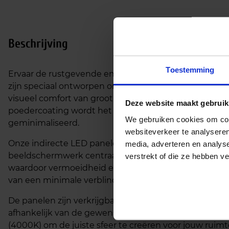
Beschrijving
Toestemming
Ervaar de rustgevende en comfortabele verlichting 
zijn speciaal ontworpen om een uiterst zacht en gelijk
visueel comfort van groot belang is. Dankzij de parabo
Deze website maakt gebruik
poedercoating wordt het licht indirect verspreid, waa
We gebruiken cookies om cont
geminimaliseerd.
websiteverkeer te analyseren
Onze indirecte LED panelen zijn geschikt voor comp
media, adverteren en analys
beeldschermwerk centraal staat. Het indirecte licht v
verstrekt of die ze hebben v
waardoor vermoeidheid en oogbelasting worden verm
van een minimale verblinding, zelfs bij langdurig gebr
De panelen zijn verkrijgbaar in de standaardmaat 6
afhankelijk van de gewenste lichtopbrengst. Daarnaas
(4000K) om de juiste sfeer te creëren voor jouw ruimt